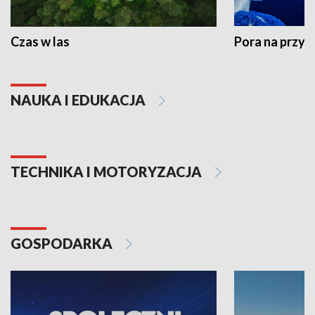
Czas w las
Pora na przyr
NAUKA I EDUKACJA
TECHNIKA I MOTORYZACJA
GOSPODARKA