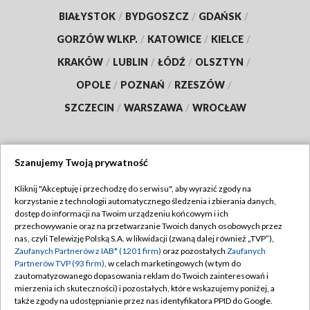
BIAŁYSTOK
/
BYDGOSZCZ
/
GDAŃSK
/
GORZÓW WLKP.
/
KATOWICE
/
KIELCE
/
KRAKÓW
/
LUBLIN
/
ŁÓDŹ
/
OLSZTYN
/
OPOLE
/
POZNAŃ
/
RZESZÓW
/
SZCZECIN
/
WARSZAWA
/
WROCŁAW
Szanujemy Twoją prywatność
Dołącz do nas:
Kliknij "Akceptuję i przechodzę do serwisu", aby wyrazić zgody na
korzystanie z technologii automatycznego śledzenia i zbierania danych,
TVP
dostęp do informacji na Twoim urządzeniu końcowym i ich
Abonament TVP
przechowywanie oraz na przetwarzanie Twoich danych osobowych przez
Regulamin TVP
nas, czyli Telewizję Polską S.A. w likwidacji (zwaną dalej również „TVP”),
Emisja w TVP
Zaufanych Partnerów z IAB* (1201 firm)
oraz pozostałych
Zaufanych
Polityka prywatności
Partnerów TVP (93 firm)
, w celach marketingowych (w tym do
Centrum informacji TVP
Moje zgody
zautomatyzowanego dopasowania reklam do Twoich zainteresowań i
mierzenia ich skuteczności) i pozostałych, które wskazujemy poniżej, a
Naziemna Telewizja Cyfrowa
Pomoc
także zgody na udostępnianie przez nas identyfikatora PPID do Google.