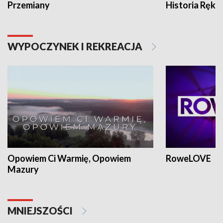
Przemiany
Historia Ręką
WYPOCZYNEK I REKREACJA
Opowiem Ci Warmię, Opowiem
RoweLOVE
Mazury
MNIEJSZOŚCI