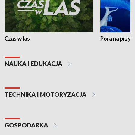
Czas w las
Pora na przyr
NAUKA I EDUKACJA
TECHNIKA I MOTORYZACJA
GOSPODARKA