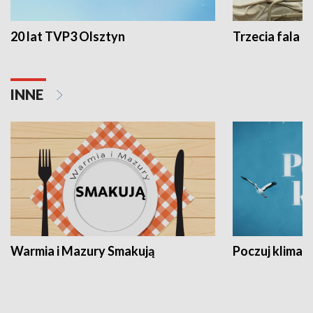
20 lat TVP3 Olsztyn
Trzecia fala -
INNE
Warmia i Mazury Smakują
Poczuj klimat