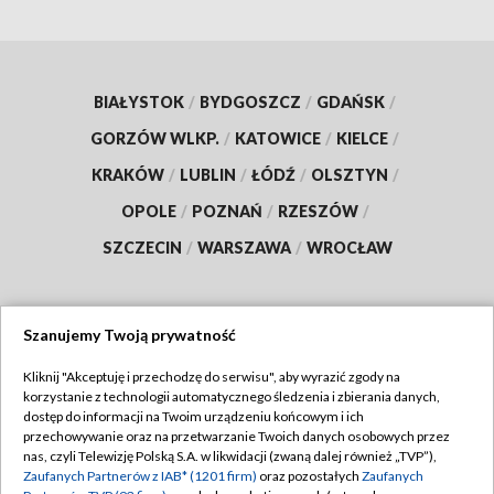
BIAŁYSTOK
/
BYDGOSZCZ
/
GDAŃSK
/
GORZÓW WLKP.
/
KATOWICE
/
KIELCE
/
KRAKÓW
/
LUBLIN
/
ŁÓDŹ
/
OLSZTYN
/
OPOLE
/
POZNAŃ
/
RZESZÓW
/
SZCZECIN
/
WARSZAWA
/
WROCŁAW
Szanujemy Twoją prywatność
Dołącz do nas:
Kliknij "Akceptuję i przechodzę do serwisu", aby wyrazić zgody na
korzystanie z technologii automatycznego śledzenia i zbierania danych,
TVP
dostęp do informacji na Twoim urządzeniu końcowym i ich
Abonament TVP
przechowywanie oraz na przetwarzanie Twoich danych osobowych przez
Regulamin TVP
nas, czyli Telewizję Polską S.A. w likwidacji (zwaną dalej również „TVP”),
Emisja w TVP
Zaufanych Partnerów z IAB* (1201 firm)
oraz pozostałych
Zaufanych
Polityka prywatności