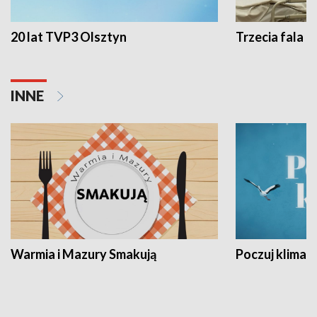
20 lat TVP3 Olsztyn
Trzecia fala -
INNE
Warmia i Mazury Smakują
Poczuj klimat