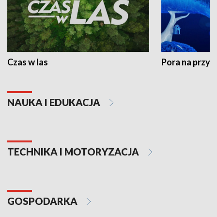
Czas w las
Pora na przyr
NAUKA I EDUKACJA
TECHNIKA I MOTORYZACJA
GOSPODARKA