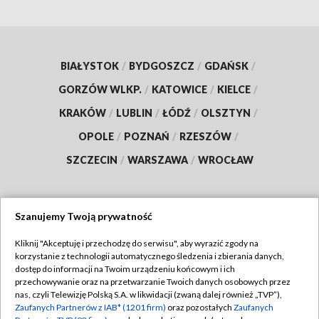
BIAŁYSTOK
/
BYDGOSZCZ
/
GDAŃSK
/
GORZÓW WLKP.
/
KATOWICE
/
KIELCE
/
KRAKÓW
/
LUBLIN
/
ŁÓDŹ
/
OLSZTYN
/
OPOLE
/
POZNAŃ
/
RZESZÓW
/
SZCZECIN
/
WARSZAWA
/
WROCŁAW
Szanujemy Twoją prywatność
Dołącz do nas:
Kliknij "Akceptuję i przechodzę do serwisu", aby wyrazić zgody na
korzystanie z technologii automatycznego śledzenia i zbierania danych,
TVP
dostęp do informacji na Twoim urządzeniu końcowym i ich
Abonament TVP
przechowywanie oraz na przetwarzanie Twoich danych osobowych przez
Regulamin TVP
nas, czyli Telewizję Polską S.A. w likwidacji (zwaną dalej również „TVP”),
Emisja w TVP
Zaufanych Partnerów z IAB* (1201 firm)
oraz pozostałych
Zaufanych
Polityka prywatności