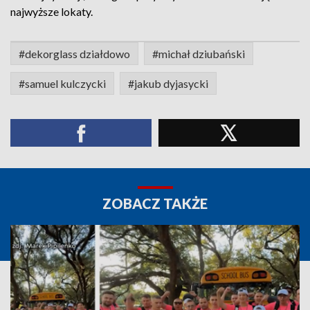
najwyższe lokaty.
#dekorglass działdowo
#michał dziubański
#samuel kulczycki
#jakub dyjasycki
ZOBACZ TAKŻE