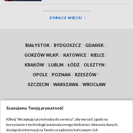
ZOBACZ WIĘCEJ
BIAŁYSTOK
/
BYDGOSZCZ
/
GDAŃSK
/
GORZÓW WLKP.
/
KATOWICE
/
KIELCE
/
KRAKÓW
/
LUBLIN
/
ŁÓDŹ
/
OLSZTYN
/
OPOLE
/
POZNAŃ
/
RZESZÓW
/
SZCZECIN
/
WARSZAWA
/
WROCŁAW
Szanujemy Twoją prywatność
Dołącz do nas:
Kliknij "Akceptuję i przechodzę do serwisu", aby wyrazić zgody na
korzystanie z technologii automatycznego śledzenia i zbierania danych,
TVP
dostęp do informacji na Twoim urządzeniu końcowym i ich