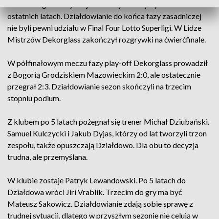
Dla Dekorglassu był to jeden z najtrudniejszych sezonów w
ostatnich latach. Działdowianie do końca fazy zasadniczej
nie byli pewni udziału w Final Four Lotto Superligi. W Lidze
Mistrzów Dekorglass zakończył rozgrywki na ćwierćfinale.
W półfinałowym meczu fazy play-off Dekorglass prowadził
z Bogorią Grodziskiem Mazowieckim 2:0, ale ostatecznie
przegrał 2:3. Działdowianie sezon skończyli na trzecim
stopniu podium.
Z klubem po 5 latach pożegnał się trener Michał Dziubański.
Samuel Kulczycki i Jakub Dyjas, którzy od lat tworzyli trzon
zespołu, także opuszczają Działdowo. Dla obu to decyzja
trudna, ale przemyślana.
W klubie zostaje Patryk Lewandowski. Po 5 latach do
Działdowa wróci Jiri Vrablik. Trzecim do gry ma być
Mateusz Sakowicz. Działdowianie zdają sobie sprawę z
trudnej sytuacji, dlatego w przyszłym sezonie nie celują w