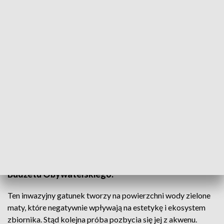
Prace na Jeziorze Długim potrwają do końca sierpnia
Choć delikatna, to należy do gatunków
inwazyjnych i wpływa na obniżenie jakości wody.
Nad Jeziorem Długim w Olsztynie trwają prace nad
usunięciem ze zbiornika moczarki delikatnej. Piąty
rok z rzędu są one finansowane z Olsztyńskiego
Budżetu Obywatelskiego.
Ten inwazyjny gatunek tworzy na powierzchni wody zielone
maty, które negatywnie wpływają na estetykę i ekosystem
zbiornika. Stąd kolejna próba pozbycia się jej z akwenu.