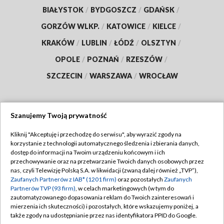
BIAŁYSTOK
/
BYDGOSZCZ
/
GDAŃSK
/
GORZÓW WLKP.
/
KATOWICE
/
KIELCE
/
KRAKÓW
/
LUBLIN
/
ŁÓDŹ
/
OLSZTYN
/
OPOLE
/
POZNAŃ
/
RZESZÓW
/
SZCZECIN
/
WARSZAWA
/
WROCŁAW
Szanujemy Twoją prywatność
Dołącz do nas:
Kliknij "Akceptuję i przechodzę do serwisu", aby wyrazić zgody na
korzystanie z technologii automatycznego śledzenia i zbierania danych,
TVP
dostęp do informacji na Twoim urządzeniu końcowym i ich
Abonament TVP
przechowywanie oraz na przetwarzanie Twoich danych osobowych przez
Regulamin TVP
nas, czyli Telewizję Polską S.A. w likwidacji (zwaną dalej również „TVP”),
Emisja w TVP
Polityka prywatności
Zaufanych Partnerów z IAB* (1201 firm)
oraz pozostałych
Zaufanych
Partnerów TVP (93 firm)
, w celach marketingowych (w tym do
Centrum informacji TVP
Moje zgody
zautomatyzowanego dopasowania reklam do Twoich zainteresowań i
mierzenia ich skuteczności) i pozostałych, które wskazujemy poniżej, a
Naziemna Telewizja Cyfrowa
Pomoc
także zgody na udostępnianie przez nas identyfikatora PPID do Google.