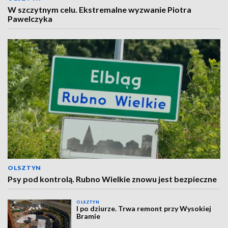
W szczytnym celu. Ekstremalne wyzwanie Piotra
Pawelczyka
OLSZTYN
Psy pod kontrolą. Rubno Wielkie znowu jest bezpieczne
OLSZTYN
I po dziurze. Trwa remont przy Wysokiej
Bramie