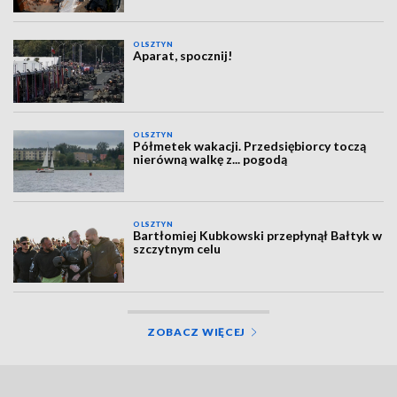
OLSZTYN
Aparat, spocznij!
OLSZTYN
Półmetek wakacji. Przedsiębiorcy toczą
nierówną walkę z... pogodą
OLSZTYN
Bartłomiej Kubkowski przepłynął Bałtyk w
szczytnym celu
ZOBACZ WIĘCEJ