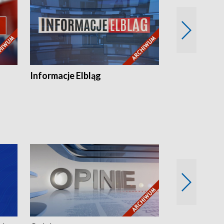
Informacje Elbląg
Wstaje nowy