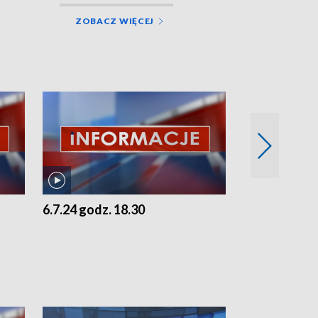
ZOBACZ WIĘCEJ
6.7.24 godz. 18.30
5.7.24 godz. 