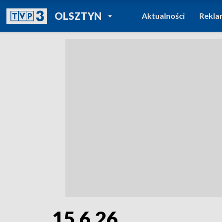
POWRÓT DO
OLSZTYN
Aktualności
Rekla
TVP REGIONY
15.6.26