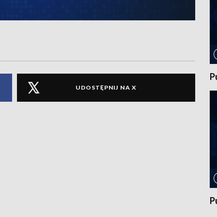
P
UDOSTĘPNIJ NA X
P