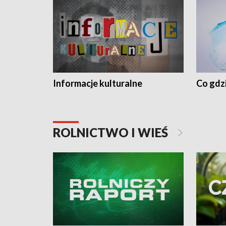
Informacje kulturalne
Co gdzi
ROLNICTWO I WIEŚ