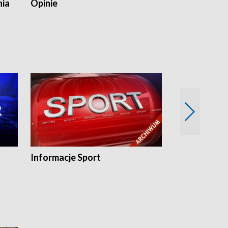
nia
Opinie
Opinie Elblą
Informacje Sport
Flesz sport