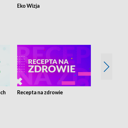
Eko Wizja
ach
Recepta na zdrowie
Wybieram z