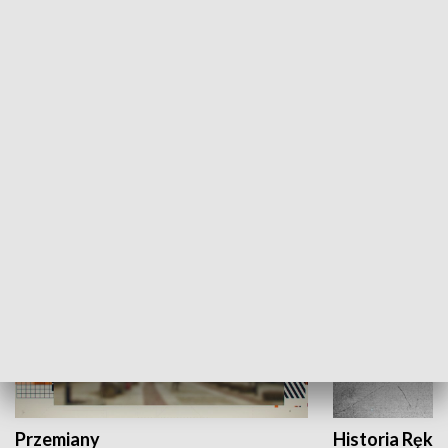
Moje miejsce
Winda region
HISTORIA
Przemiany
Historia Ręką