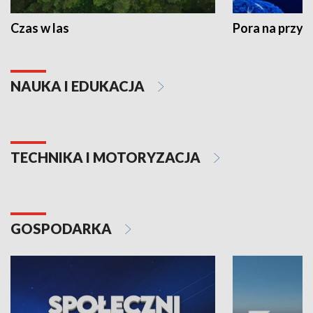
Czas w las
Pora na przyr
NAUKA I EDUKACJA
TECHNIKA I MOTORYZACJA
GOSPODARKA