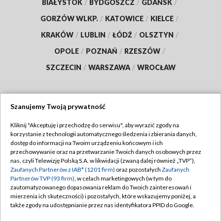
BIAŁYSTOK
/
BYDGOSZCZ
/
GDAŃSK
/
GORZÓW WLKP.
/
KATOWICE
/
KIELCE
/
KRAKÓW
/
LUBLIN
/
ŁÓDŹ
/
OLSZTYN
/
OPOLE
/
POZNAŃ
/
RZESZÓW
/
SZCZECIN
/
WARSZAWA
/
WROCŁAW
Szanujemy Twoją prywatność
Dołącz do nas:
Kliknij "Akceptuję i przechodzę do serwisu", aby wyrazić zgody na
korzystanie z technologii automatycznego śledzenia i zbierania danych,
TVP
dostęp do informacji na Twoim urządzeniu końcowym i ich
Abonament TVP
przechowywanie oraz na przetwarzanie Twoich danych osobowych przez
Regulamin TVP
nas, czyli Telewizję Polską S.A. w likwidacji (zwaną dalej również „TVP”),
Emisja w TVP
Zaufanych Partnerów z IAB* (1201 firm)
oraz pozostałych
Zaufanych
Polityka prywatności
Partnerów TVP (93 firm)
, w celach marketingowych (w tym do
Centrum informacji TVP
Moje zgody
zautomatyzowanego dopasowania reklam do Twoich zainteresowań i
mierzenia ich skuteczności) i pozostałych, które wskazujemy poniżej, a
Naziemna Telewizja Cyfrowa
Pomoc
także zgody na udostępnianie przez nas identyfikatora PPID do Google.
Sklep TVP
Biuro reklamy