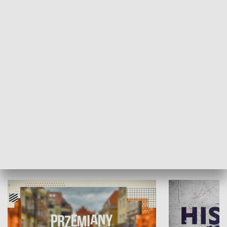
SPOŁECZEŃSTWO
Moje miejsce
Winda region
HISTORIA