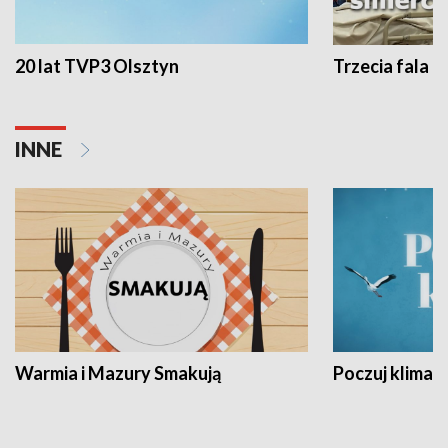
20 lat TVP3 Olsztyn
Trzecia fala -
INNE
Warmia i Mazury Smakują
Poczuj klimat