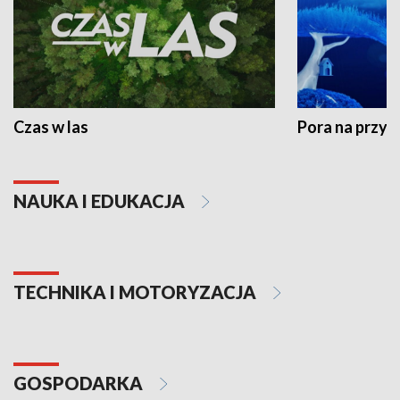
Czas w las
Pora na przyr
NAUKA I EDUKACJA
TECHNIKA I MOTORYZACJA
GOSPODARKA