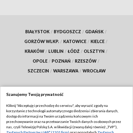
BIAŁYSTOK
/
BYDGOSZCZ
/
GDAŃSK
/
GORZÓW WLKP.
/
KATOWICE
/
KIELCE
/
KRAKÓW
/
LUBLIN
/
ŁÓDŹ
/
OLSZTYN
/
OPOLE
/
POZNAŃ
/
RZESZÓW
/
SZCZECIN
/
WARSZAWA
/
WROCŁAW
Szanujemy Twoją prywatność
Dołącz do nas:
Kliknij "Akceptuję i przechodzę do serwisu", aby wyrazić zgody na
korzystanie z technologii automatycznego śledzenia i zbierania danych,
TVP
dostęp do informacji na Twoim urządzeniu końcowym i ich
Abonament TVP
przechowywanie oraz na przetwarzanie Twoich danych osobowych przez
Regulamin TVP
nas, czyli Telewizję Polską S.A. w likwidacji (zwaną dalej również „TVP”),
Emisja w TVP
Zaufanych Partnerów z IAB* (1201 firm)
oraz pozostałych
Zaufanych
Polityka prywatności