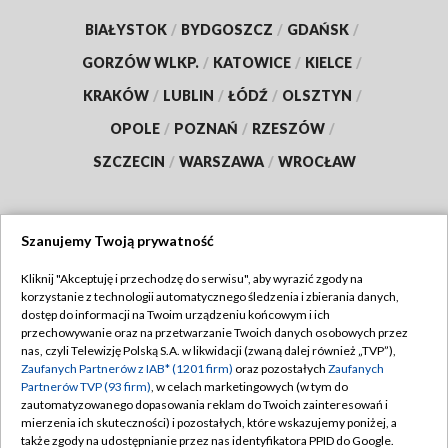
BIAŁYSTOK
/
BYDGOSZCZ
/
GDAŃSK
/
GORZÓW WLKP.
/
KATOWICE
/
KIELCE
/
KRAKÓW
/
LUBLIN
/
ŁÓDŹ
/
OLSZTYN
/
OPOLE
/
POZNAŃ
/
RZESZÓW
/
SZCZECIN
/
WARSZAWA
/
WROCŁAW
Szanujemy Twoją prywatność
Dołącz do nas:
Kliknij "Akceptuję i przechodzę do serwisu", aby wyrazić zgody na
korzystanie z technologii automatycznego śledzenia i zbierania danych,
TVP
dostęp do informacji na Twoim urządzeniu końcowym i ich
Abonament TVP
przechowywanie oraz na przetwarzanie Twoich danych osobowych przez
Regulamin TVP
nas, czyli Telewizję Polską S.A. w likwidacji (zwaną dalej również „TVP”),
Emisja w TVP
Zaufanych Partnerów z IAB* (1201 firm)
oraz pozostałych
Zaufanych
Polityka prywatności
Partnerów TVP (93 firm)
, w celach marketingowych (w tym do
Centrum informacji TVP
Moje zgody
zautomatyzowanego dopasowania reklam do Twoich zainteresowań i
mierzenia ich skuteczności) i pozostałych, które wskazujemy poniżej, a
Naziemna Telewizja Cyfrowa
Pomoc
także zgody na udostępnianie przez nas identyfikatora PPID do Google.