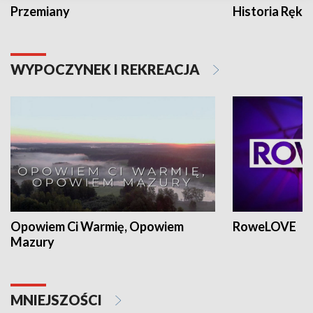
Przemiany
Historia Ręką
WYPOCZYNEK I REKREACJA
Opowiem Ci Warmię, Opowiem
RoweLOVE
Mazury
MNIEJSZOŚCI