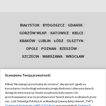
BIAŁYSTOK
/
BYDGOSZCZ
/
GDAŃSK
/
GORZÓW WLKP.
/
KATOWICE
/
KIELCE
/
KRAKÓW
/
LUBLIN
/
ŁÓDŹ
/
OLSZTYN
/
OPOLE
/
POZNAŃ
/
RZESZÓW
/
SZCZECIN
/
WARSZAWA
/
WROCŁAW
Szanujemy Twoją prywatność
Dołącz do nas:
Kliknij "Akceptuję i przechodzę do serwisu", aby wyrazić zgody na
korzystanie z technologii automatycznego śledzenia i zbierania danych,
TVP
dostęp do informacji na Twoim urządzeniu końcowym i ich
Abonament TVP
przechowywanie oraz na przetwarzanie Twoich danych osobowych przez
Regulamin TVP
nas, czyli Telewizję Polską S.A. w likwidacji (zwaną dalej również „TVP”),
Emisja w TVP
Zaufanych Partnerów z IAB* (1201 firm)
oraz pozostałych
Zaufanych
Polityka prywatności