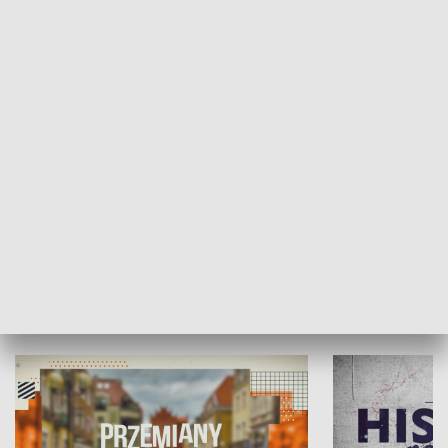
SPOŁECZEŃSTWO
Moje miejsce
Winda region
HISTORIA