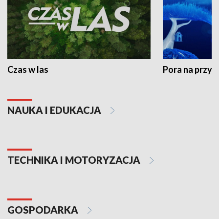
Czas w las
Pora na przyr
NAUKA I EDUKACJA
TECHNIKA I MOTORYZACJA
GOSPODARKA