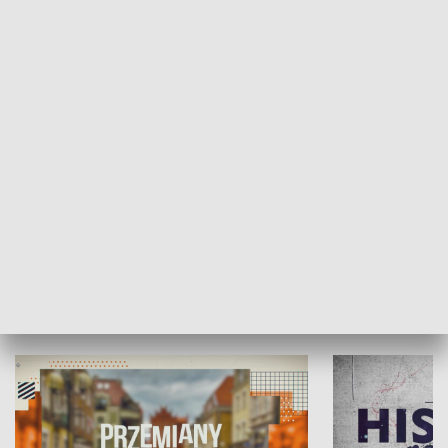
SPOŁECZEŃSTWO
Moje miejsce
Winda region
HISTORIA