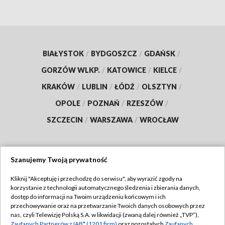
BIAŁYSTOK
/
BYDGOSZCZ
/
GDAŃSK
/
GORZÓW WLKP.
/
KATOWICE
/
KIELCE
/
KRAKÓW
/
LUBLIN
/
ŁÓDŹ
/
OLSZTYN
/
OPOLE
/
POZNAŃ
/
RZESZÓW
/
SZCZECIN
/
WARSZAWA
/
WROCŁAW
Szanujemy Twoją prywatność
Dołącz do nas:
Kliknij "Akceptuję i przechodzę do serwisu", aby wyrazić zgody na
korzystanie z technologii automatycznego śledzenia i zbierania danych,
TVP
dostęp do informacji na Twoim urządzeniu końcowym i ich
Abonament TVP
przechowywanie oraz na przetwarzanie Twoich danych osobowych przez
Regulamin TVP
nas, czyli Telewizję Polską S.A. w likwidacji (zwaną dalej również „TVP”),
Emisja w TVP
Zaufanych Partnerów z IAB* (1201 firm)
oraz pozostałych
Zaufanych
Polityka prywatności