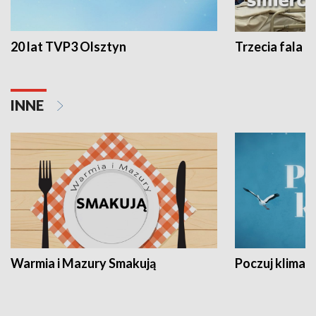
20 lat TVP3 Olsztyn
Trzecia fala -
INNE
Warmia i Mazury Smakują
Poczuj klimat