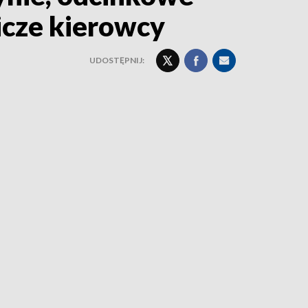
icze kierowcy
UDOSTĘPNIJ: