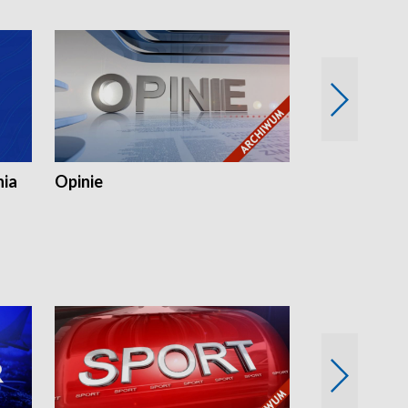
nia
Opinie
Opinie Elblą