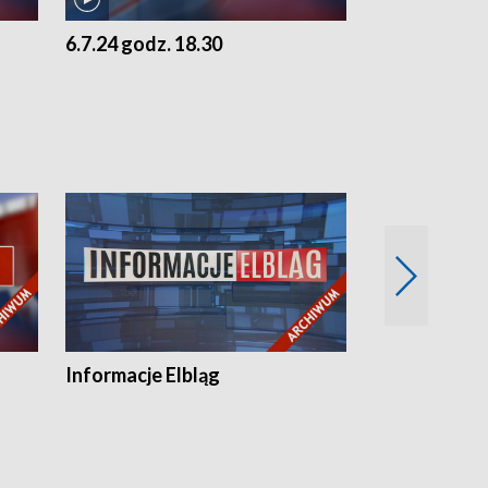
6.7.24 godz. 18.30
5.7.24 godz. 
Informacje Elbląg
Wstaje nowy