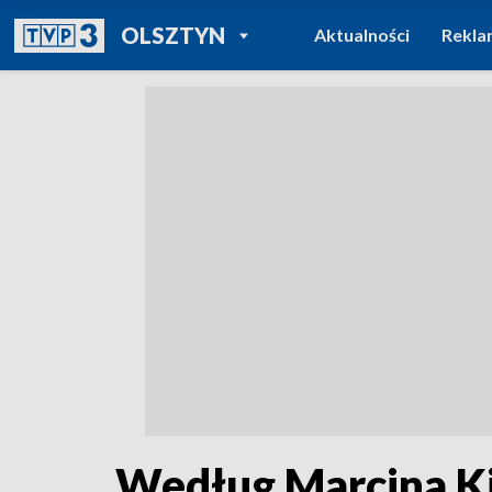
POWRÓT DO
OLSZTYN
Aktualności
Rekla
TVP REGIONY
Według Marcina K