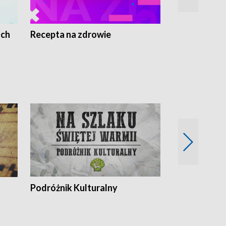
ach
Recepta na zdrowie
Wybieram z
Podróżnik Kulturalny
Okolice Szla