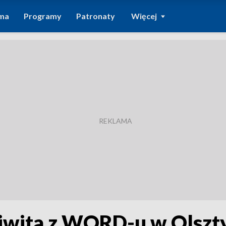
ma
Programy
Patronaty
Więcej
iwita z WORD-u w Olszty