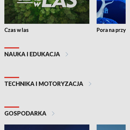
Czas w las
Pora na przyr
NAUKA I EDUKACJA
TECHNIKA I MOTORYZACJA
GOSPODARKA