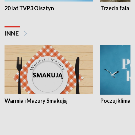
20 lat TVP3 Olsztyn
Trzecia fala -
INNE
Warmia i Mazury Smakują
Poczuj klimat