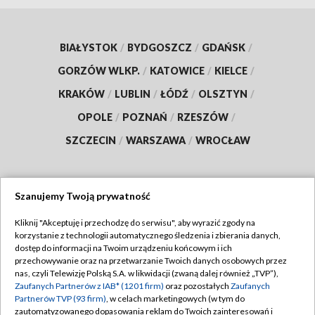
BIAŁYSTOK
/
BYDGOSZCZ
/
GDAŃSK
/
GORZÓW WLKP.
/
KATOWICE
/
KIELCE
/
KRAKÓW
/
LUBLIN
/
ŁÓDŹ
/
OLSZTYN
/
OPOLE
/
POZNAŃ
/
RZESZÓW
/
SZCZECIN
/
WARSZAWA
/
WROCŁAW
Szanujemy Twoją prywatność
Dołącz do nas:
Kliknij "Akceptuję i przechodzę do serwisu", aby wyrazić zgody na
korzystanie z technologii automatycznego śledzenia i zbierania danych,
TVP
dostęp do informacji na Twoim urządzeniu końcowym i ich
Abonament TVP
przechowywanie oraz na przetwarzanie Twoich danych osobowych przez
Regulamin TVP
nas, czyli Telewizję Polską S.A. w likwidacji (zwaną dalej również „TVP”),
Emisja w TVP
Zaufanych Partnerów z IAB* (1201 firm)
oraz pozostałych
Zaufanych
Polityka prywatności
Partnerów TVP (93 firm)
, w celach marketingowych (w tym do
Centrum informacji TVP
Moje zgody
zautomatyzowanego dopasowania reklam do Twoich zainteresowań i