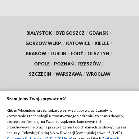
BIAŁYSTOK
/
BYDGOSZCZ
/
GDAŃSK
/
GORZÓW WLKP.
/
KATOWICE
/
KIELCE
/
KRAKÓW
/
LUBLIN
/
ŁÓDŹ
/
OLSZTYN
/
OPOLE
/
POZNAŃ
/
RZESZÓW
/
SZCZECIN
/
WARSZAWA
/
WROCŁAW
Szanujemy Twoją prywatność
Dołącz do nas:
Kliknij "Akceptuję i przechodzę do serwisu", aby wyrazić zgody na
korzystanie z technologii automatycznego śledzenia i zbierania danych,
TVP
dostęp do informacji na Twoim urządzeniu końcowym i ich
Abonament TVP
przechowywanie oraz na przetwarzanie Twoich danych osobowych przez
Regulamin TVP
nas, czyli Telewizję Polską S.A. w likwidacji (zwaną dalej również „TVP”),
Emisja w TVP
Zaufanych Partnerów z IAB* (1201 firm)
oraz pozostałych
Zaufanych
Polityka prywatności