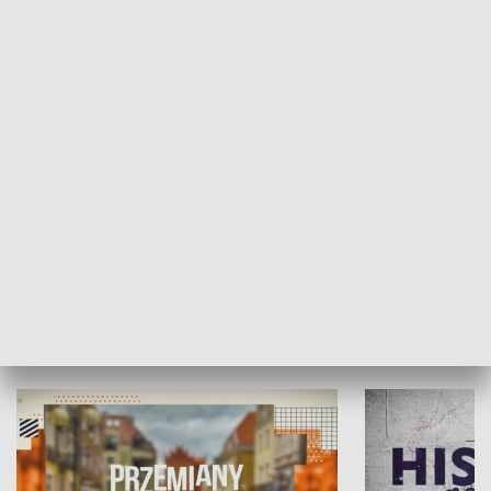
SPOŁECZEŃSTWO
Moje miejsce
Winda region
HISTORIA