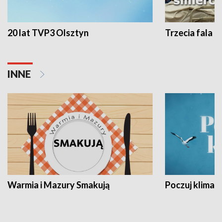
20 lat TVP3 Olsztyn
Trzecia fala -
INNE
Warmia i Mazury Smakują
Poczuj klimat