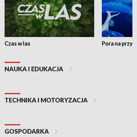
Czas w las
Pora na przyr
NAUKA I EDUKACJA
TECHNIKA I MOTORYZACJA
GOSPODARKA