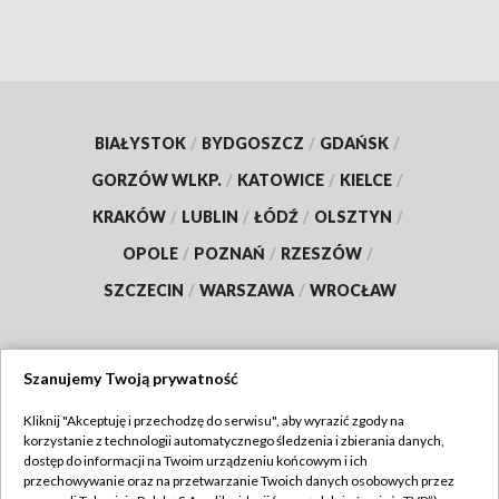
BIAŁYSTOK
/
BYDGOSZCZ
/
GDAŃSK
/
GORZÓW WLKP.
/
KATOWICE
/
KIELCE
/
KRAKÓW
/
LUBLIN
/
ŁÓDŹ
/
OLSZTYN
/
OPOLE
/
POZNAŃ
/
RZESZÓW
/
SZCZECIN
/
WARSZAWA
/
WROCŁAW
Szanujemy Twoją prywatność
Dołącz do nas:
Kliknij "Akceptuję i przechodzę do serwisu", aby wyrazić zgody na
korzystanie z technologii automatycznego śledzenia i zbierania danych,
TVP
dostęp do informacji na Twoim urządzeniu końcowym i ich
Abonament TVP
przechowywanie oraz na przetwarzanie Twoich danych osobowych przez
Regulamin TVP