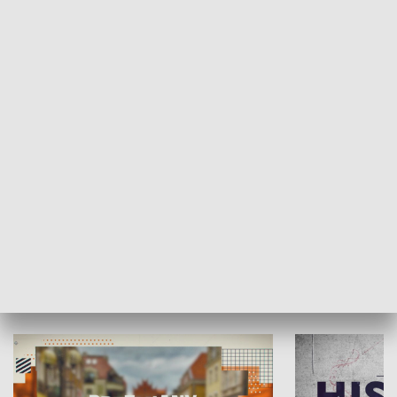
SPOŁECZEŃSTWO
Moje miejsce
Winda region
HISTORIA