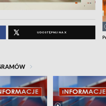
UDOSTĘPNIJ NA X
P
OGRAMÓW