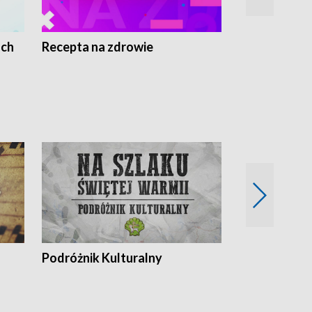
ach
Recepta na zdrowie
Wybieram z
Podróżnik Kulturalny
Okolice Szla