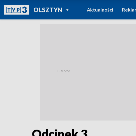
POWRÓT DO
OLSZTYN
Aktualności
Rekla
TVP REGIONY
Odcinek 3