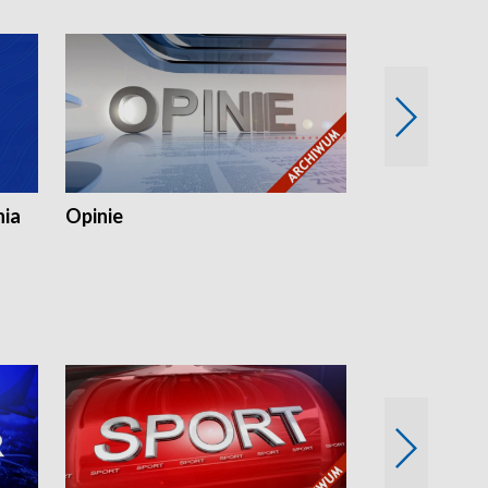
nia
Opinie
Opinie Elblą