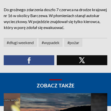
Do groźnego zdarzenia doszło 7 czerwca na drodze krajowej
nr 16 w okolicy Barczewa. W płomieniach stanął autokar
wycieczkowy. W pojeździe znajdował się tylko kierowca,
który w porę zdołał się ewakuować.
#długi weekend
#wypadek
#pożar
ZOBACZ TAKŻE