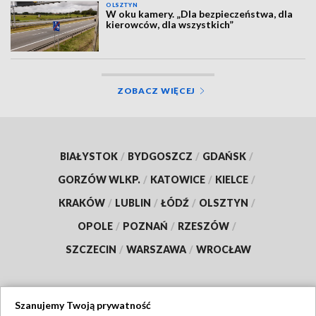
OLSZTYN
W oku kamery. „Dla bezpieczeństwa, dla
kierowców, dla wszystkich”
ZOBACZ WIĘCEJ
BIAŁYSTOK
/
BYDGOSZCZ
/
GDAŃSK
/
GORZÓW WLKP.
/
KATOWICE
/
KIELCE
/
KRAKÓW
/
LUBLIN
/
ŁÓDŹ
/
OLSZTYN
/
OPOLE
/
POZNAŃ
/
RZESZÓW
/
SZCZECIN
/
WARSZAWA
/
WROCŁAW
Szanujemy Twoją prywatność