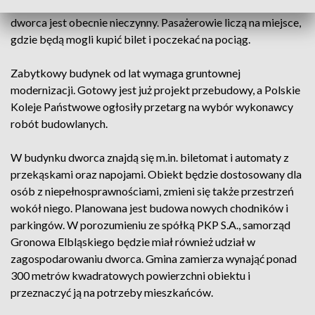
pociągi regionalne z Elbląga do Gdyni i Słupska. Budynek
dworca jest obecnie nieczynny. Pasażerowie liczą na miejsce,
gdzie będą mogli kupić bilet i poczekać na pociąg.
Zabytkowy budynek od lat wymaga gruntownej
modernizacji. Gotowy jest już projekt przebudowy, a Polskie
Koleje Państwowe ogłosiły przetarg na wybór wykonawcy
robót budowlanych.
W budynku dworca znajdą się m.in. biletomat i automaty z
przekąskami oraz napojami. Obiekt będzie dostosowany dla
osób z niepełnosprawnościami, zmieni się także przestrzeń
wokół niego. Planowana jest budowa nowych chodników i
parkingów. W porozumieniu ze spółką PKP S.A., samorząd
Gronowa Elbląskiego będzie miał również udział w
zagospodarowaniu dworca. Gmina zamierza wynająć ponad
300 metrów kwadratowych powierzchni obiektu i
przeznaczyć ją na potrzeby mieszkańców.