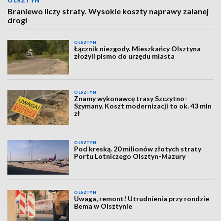
OLSZTYN
Braniewo liczy straty. Wysokie koszty naprawy zalanej
drogi
OLSZTYN
Łącznik niezgody. Mieszkańcy Olsztyna
złożyli pismo do urzędu miasta
OLSZTYN
Znamy wykonawcę trasy Szczytno-
Szymany. Koszt modernizacji to ok. 43 mln
zł
OLSZTYN
Pod kreską. 20 milionów złotych straty
Portu Lotniczego Olsztyn-Mazury
OLSZTYN
Uwaga, remont! Utrudnienia przy rondzie
Bema w Olsztynie