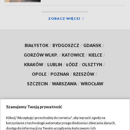
ZOBACZ WIĘCEJ
BIAŁYSTOK
/
BYDGOSZCZ
/
GDAŃSK
/
GORZÓW WLKP.
/
KATOWICE
/
KIELCE
/
KRAKÓW
/
LUBLIN
/
ŁÓDŹ
/
OLSZTYN
/
OPOLE
/
POZNAŃ
/
RZESZÓW
/
SZCZECIN
/
WARSZAWA
/
WROCŁAW
Szanujemy Twoją prywatność
Dołącz do nas:
Kliknij "Akceptuję i przechodzę do serwisu", aby wyrazić zgody na
korzystanie z technologii automatycznego śledzenia i zbierania danych,
TVP
dostęp do informacji na Twoim urządzeniu końcowym i ich