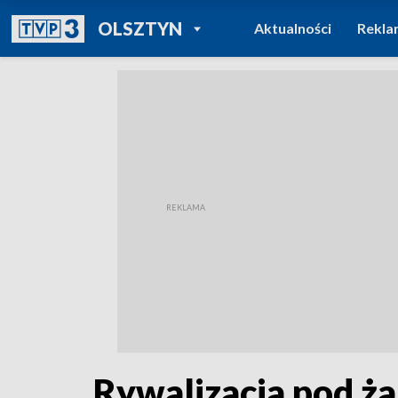
POWRÓT DO
OLSZTYN
Aktualności
Rekla
TVP REGIONY
Rywalizacja pod ż