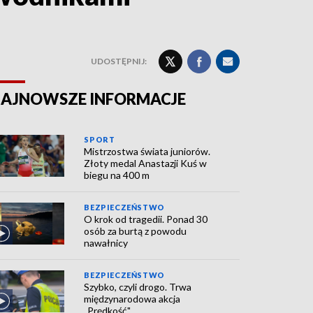
UDOSTĘPNIJ:
AJNOWSZE INFORMACJE
SPORT
Mistrzostwa świata juniorów.
Złoty medal Anastazji Kuś w
biegu na 400 m
BEZPIECZEŃSTWO
O krok od tragedii. Ponad 30
osób za burtą z powodu
nawałnicy
BEZPIECZEŃSTWO
Szybko, czyli drogo. Trwa
międzynarodowa akcja
„Prędkość"