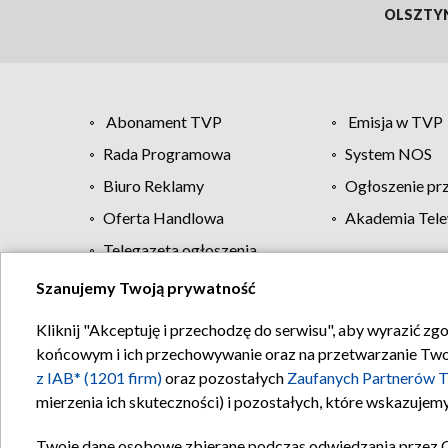
OLSZTY
Abonament TVP
Emisja w TVP
Rada Programowa
System NOS
Biuro Reklamy
Ogłoszenie pr
Oferta Handlowa
Akademia Tele
Telegazeta ogłoszenia
Szanujemy Twoją prywatność
Regulamin TVP
Kliknij "Akceptuję i przechodzę do serwisu", aby wyrazić zg
końcowym i ich przechowywanie oraz na przetwarzanie Twoich
z IAB* (1201 firm)
oraz pozostałych
Zaufanych Partnerów T
mierzenia ich skuteczności) i pozostałych, które wskazujemy
Twoje dane osobowe zbierane podczas odwiedzania przez 