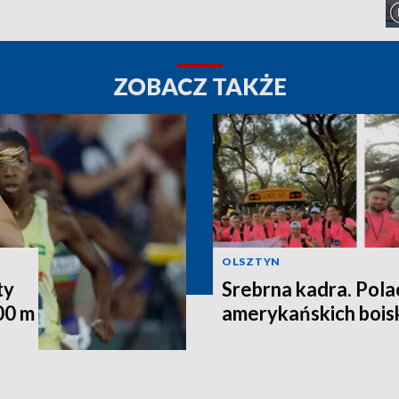
ZOBACZ TAKŻE
OLSZTYN
ty
Srebrna kadra. Pola
00 m
amerykańskich bois