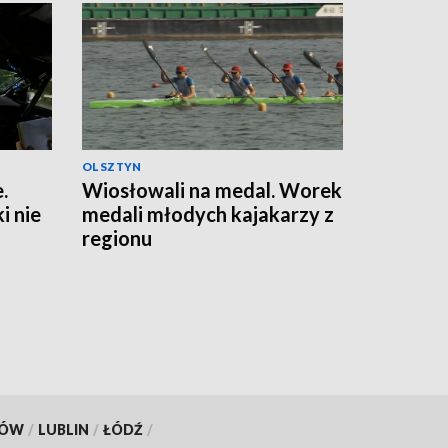
OLSZTYN
.
Wiosłowali na medal. Worek
 nie
medali młodych kajakarzy z
regionu
KÓW
/
LUBLIN
/
ŁÓDŹ
/