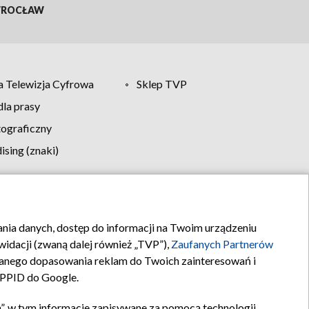
ROCŁAW
 Telewizja Cyfrowa
Sklep TVP
la prasy
tograficzny
sing (znaki)
klamy
Kontakt
rania danych, dostęp do informacji na Twoim urządzeniu
idacji (zwaną dalej również „TVP”),
Zaufanych Partnerów
anego dopasowania reklam do Twoich zainteresowań i
a PPID do Google.
”, w tym informacje zapisywane za pomocą technologii