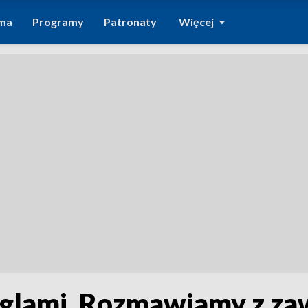
ma
Programy
Patronaty
Więcej
aglami. Rozmawiamy z z