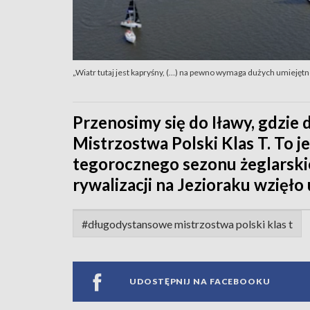
„Wiatr tutaj jest kapryśny, (…) na pewno wymaga dużych umiejętn
Przenosimy się do Iławy, gdzi
Mistrzostwa Polski Klas T. To 
tegorocznego sezonu żeglarski
rywalizacji na Jezioraku wzięło
#długodystansowe mistrzostwa polski klas t
UDOSTĘPNIJ NA FACEBOOKU