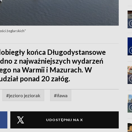
ości żeglarskich”
e dobiegły końca Długodystansowe
jedno z najważniejszych wydarzeń
ego na Warmii i Mazurach. W
 udział ponad 20 załóg.
#jezioro jeziorak
#iława
UDOSTĘPNIJ NA X