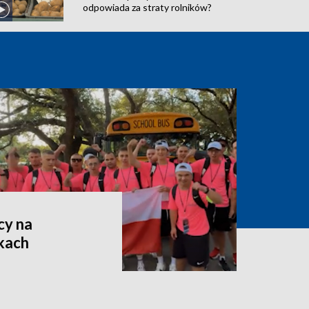
odpowiada za straty rolników?
cy na
kach