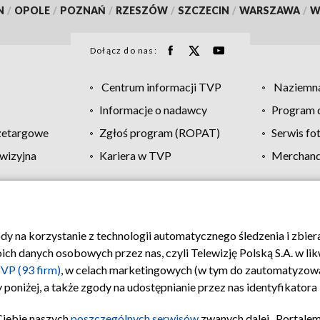
N
/
OPOLE
/
POZNAŃ
/
RZESZÓW
/
SZCZECIN
/
WARSZAWA
/
W
Dołącz do nas:
Centrum informacji TVP
Naziemna
Informacje o nadawcy
Program d
zetargowe
Zgłoś program (ROPAT)
Serwis fo
wizyjna
Kariera w TVP
Merchandi
Polityka prywatności
Moje zgody
Pomoc
Biuro re
ody na korzystanie z technologii automatycznego śledzenia i zbie
 danych osobowych przez nas, czyli Telewizję Polską S.A. w likw
VP (93 firm)
, w celach marketingowych (w tym do zautomatyzow
 poniżej, a także zgody na udostępnianie przez nas identyfikator
Ciebie naszych
poszczególnych serwisów
zwanych dalej „Portalem