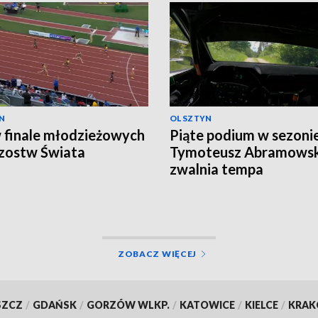
N
OLSZTYN
 finale młodzieżowych
Piąte podium w sezonie
zostw Świata
Tymoteusz Abramowski
zwalnia tempa
ZOBACZ WIĘCEJ
SZCZ
/
GDAŃSK
/
GORZÓW WLKP.
/
KATOWICE
/
KIELCE
/
KRA