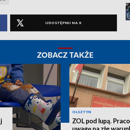
UDOSTĘPNIJ NA X
ZOBACZ TAKŻE
OLSZTYN
j
ZOL pod lupą. Prac
uwagę na złe warun