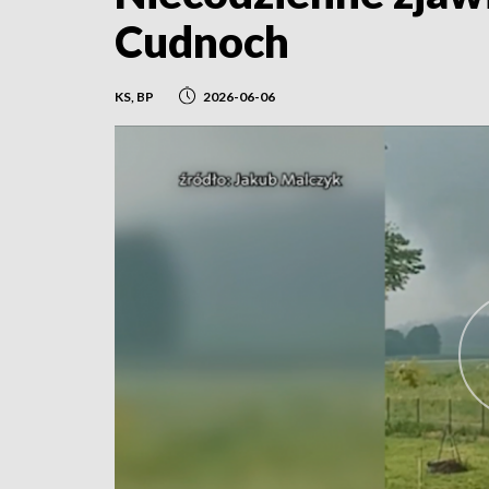
Cudnoch
KS, BP
2026-06-06