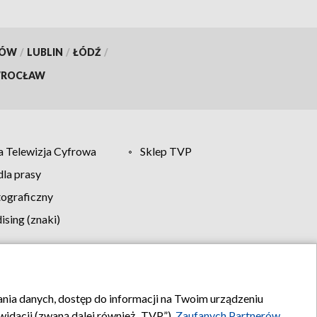
KÓW
/
LUBLIN
/
ŁÓDŹ
/
ROCŁAW
 Telewizja Cyfrowa
Sklep TVP
la prasy
tograficzny
sing (znaki)
klamy
Kontakt
rania danych, dostęp do informacji na Twoim urządzeniu
idacji (zwaną dalej również „TVP”),
Zaufanych Partnerów