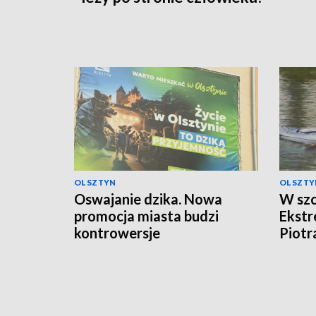
OLSZTYN
OLSZTY
Oswajanie dzika. Nowa
W szc
promocja miasta budzi
Ekst
kontrowersje
Piotr