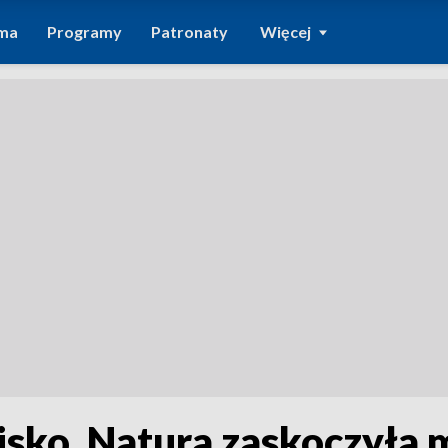
ma
Programy
Patronaty
Więcej
isko. Natura zaskoczyła