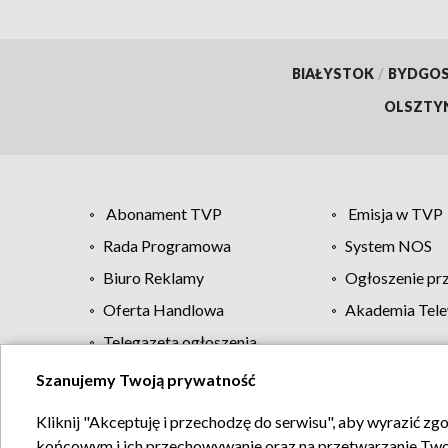
BIAŁYSTOK
/
BYDGO
OLSZTY
Abonament TVP
Emisja w TVP
Rada Programowa
System NOS
Biuro Reklamy
Ogłoszenie pr
Oferta Handlowa
Akademia Tele
Telegazeta ogłoszenia
Szanujemy Twoją prywatność
Regulamin TVP
Kliknij "Akceptuję i przechodzę do serwisu", aby wyrazić zg
końcowym i ich przechowywanie oraz na przetwarzanie Twoich