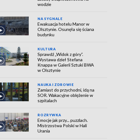
wodzie
NA SYGNALE
Ewakuacja hotelu Manor w
Olsztynie. Osunęła się ściana
budynku
KULTURA
Sprawdź „Widok z góry”.
Wystawa dzieł Stefana
Knappa w Galerii Sztuki BWA
w Olsztynie
NAUKA I ZDROWIE
Zamiast do przychodni, idą na
SOR. Wakacyjne oblężenie w
szpitalach
ROZRYWKA
Emocje jak przy... puzzlach.
Mistrzostwa Polski w Hali
Urania