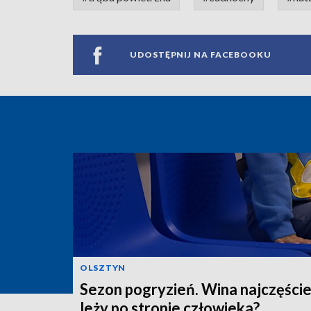
UDOSTĘPNIJ NA FACEBOOKU
OLSZTYN
Sezon pogryzień. Wina najczęście
leży po stronie człowieka?