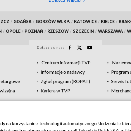
ZOBACZ WIĘCEJ
SZCZ
/
GDAŃSK
/
GORZÓW WLKP.
/
KATOWICE
/
KIELCE
/
KRA
N
/
OPOLE
/
POZNAŃ
/
RZESZÓW
/
SZCZECIN
/
WARSZAWA
/
W
Dołącz do nas:
Centrum informacji TVP
Naziemna
Informacje o nadawcy
Program d
zetargowe
Zgłoś program (ROPAT)
Serwis fo
wizyjna
Kariera w TVP
Merchandi
Polityka prywatności
Moje zgody
Pomoc
Biuro re
ody na korzystanie z technologii automatycznego śledzenia i zbie
 danych osobowych przez nas, czyli Telewizję Polską S.A. w likw