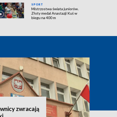
SPORT
Mistrzostwa świata juniorów.
Złoty medal Anastazji Kuś w
biegu na 400 m
ownicy zwracają
ki