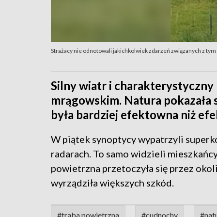
Strażacy nie odnotowali jakichkolwiek zdarzeń związanych z tym
Silny wiatr i charakterystyczn
mrągowskim. Natura pokazała s
była bardziej efektowna niż ef
W piątek synoptycy wypatrzyli superk
radarach. To samo widzieli mieszkańcy
powietrzna przetoczyła się przez okoli
wyrządziła większych szkód.
#trąba powietrzna
#cudnochy
#nat