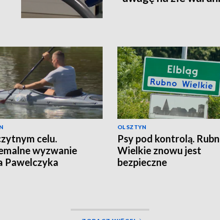
N
OLSZTYN
zytnym celu.
Psy pod kontrolą. Rub
remalne wyzwanie
Wielkie znowu jest
a Pawelczyka
bezpieczne