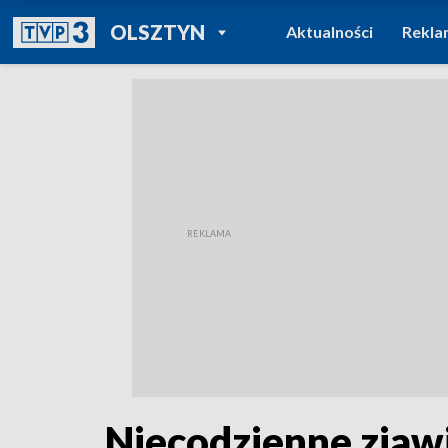
POWRÓT DO
OLSZTYN
Aktualności
Rekla
TVP REGIONY
Niecodzienne zjaw