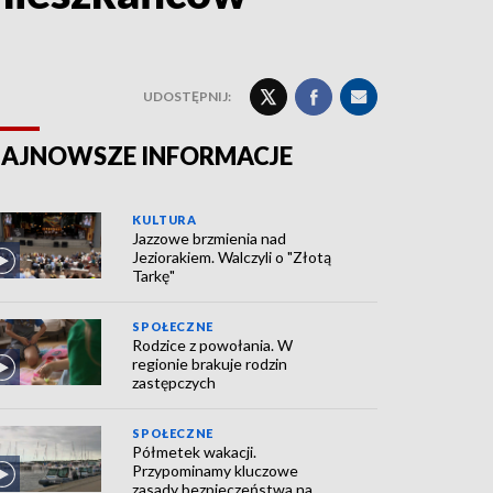
UDOSTĘPNIJ:
AJNOWSZE INFORMACJE
KULTURA
Jazzowe brzmienia nad
Jeziorakiem. Walczyli o "Złotą
Tarkę"
SPOŁECZNE
Rodzice z powołania. W
regionie brakuje rodzin
zastępczych
SPOŁECZNE
Półmetek wakacji.
Przypominamy kluczowe
zasady bezpieczeństwa na