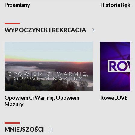
Przemiany
Historia Ręką
WYPOCZYNEK I REKREACJA
Opowiem Ci Warmię, Opowiem
RoweLOVE
Mazury
MNIEJSZOŚCI