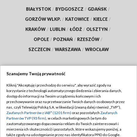
BIAŁYSTOK
/
BYDGOSZCZ
/
GDAŃSK
/
GORZÓW WLKP.
/
KATOWICE
/
KIELCE
/
KRAKÓW
/
LUBLIN
/
ŁÓDŹ
/
OLSZTYN
/
OPOLE
/
POZNAŃ
/
RZESZÓW
/
SZCZECIN
/
WARSZAWA
/
WROCŁAW
Szanujemy Twoją prywatność
Dołącz do nas:
Kliknij "Akceptuję i przechodzę do serwisu", aby wyrazić zgody na
korzystanie z technologii automatycznego śledzenia i zbierania danych,
TVP
dostęp do informacji na Twoim urządzeniu końcowym i ich
Abonament TVP
przechowywanie oraz na przetwarzanie Twoich danych osobowych przez
Regulamin TVP
nas, czyli Telewizję Polską S.A. w likwidacji (zwaną dalej również „TVP”),
Emisja w TVP
Zaufanych Partnerów z IAB* (1201 firm)
oraz pozostałych
Zaufanych
Polityka prywatności
Partnerów TVP (93 firm)
, w celach marketingowych (w tym do
Centrum informacji TVP
Moje zgody
zautomatyzowanego dopasowania reklam do Twoich zainteresowań i
mierzenia ich skuteczności) i pozostałych, które wskazujemy poniżej, a
Naziemna Telewizja Cyfrowa
Pomoc
także zgody na udostępnianie przez nas identyfikatora PPID do Google.