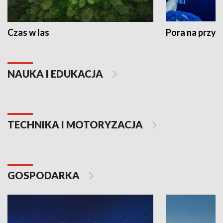
Czas w las
Pora na przyr
NAUKA I EDUKACJA
TECHNIKA I MOTORYZACJA
GOSPODARKA