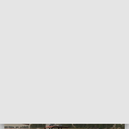
POWRÓT DO
OLSZTYN
TVP REGIONY
Bezpiecznie na jeziorach. Karetki wodne
w akcji
2026-06-05
RW, MG