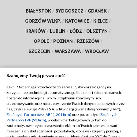
BIAŁYSTOK
/
BYDGOSZCZ
/
GDAŃSK
/
GORZÓW WLKP.
/
KATOWICE
/
KIELCE
/
KRAKÓW
/
LUBLIN
/
ŁÓDŹ
/
OLSZTYN
/
OPOLE
/
POZNAŃ
/
RZESZÓW
/
SZCZECIN
/
WARSZAWA
/
WROCŁAW
Szanujemy Twoją prywatność
Dołącz do nas:
Kliknij "Akceptuję i przechodzę do serwisu", aby wyrazić zgody na
korzystanie z technologii automatycznego śledzenia i zbierania danych,
TVP
dostęp do informacji na Twoim urządzeniu końcowym i ich
Abonament TVP
przechowywanie oraz na przetwarzanie Twoich danych osobowych przez
Regulamin TVP
nas, czyli Telewizję Polską S.A. w likwidacji (zwaną dalej również „TVP”),
Emisja w TVP
Polityka prywatności
Zaufanych Partnerów z IAB* (1201 firm)
oraz pozostałych
Zaufanych
Partnerów TVP (93 firm)
, w celach marketingowych (w tym do
Centrum informacji TVP
Moje zgody
zautomatyzowanego dopasowania reklam do Twoich zainteresowań i
mierzenia ich skuteczności) i pozostałych, które wskazujemy poniżej, a
Naziemna Telewizja Cyfrowa
Pomoc
także zgody na udostępnianie przez nas identyfikatora PPID do Google.