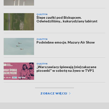
OLSZTYN
Ślepe zaułki pod Biskupcem.
Odwiedziliśmy... kukurydziany labirynt
OLSZTYN
Podniebne emocje. Mazury Air Show
OLSZTYN
„Warszawiacy śpiewają (nie)zakazane
piosenki” w sobotę na żywo w TVP1
ZOBACZ WIĘCEJ