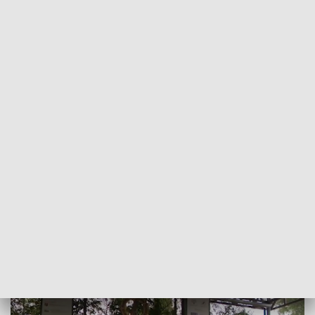
POWRÓT DO
OLSZTYN
TVP REGIONY
Zadąć w sygnałówkę. Trwa Ogólnopolski
Festiwal Muzyki Myśliwskiej
2026-06-05
KG, MG