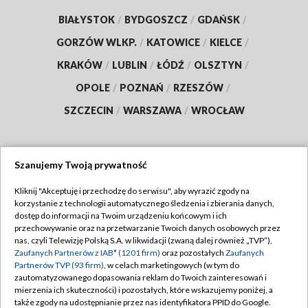
BIAŁYSTOK
/
BYDGOSZCZ
/
GDAŃSK
/
GORZÓW WLKP.
/
KATOWICE
/
KIELCE
/
KRAKÓW
/
LUBLIN
/
ŁÓDŹ
/
OLSZTYN
/
OPOLE
/
POZNAŃ
/
RZESZÓW
/
SZCZECIN
/
WARSZAWA
/
WROCŁAW
Szanujemy Twoją prywatność
Dołącz do nas:
Kliknij "Akceptuję i przechodzę do serwisu", aby wyrazić zgody na
korzystanie z technologii automatycznego śledzenia i zbierania danych,
TVP
dostęp do informacji na Twoim urządzeniu końcowym i ich
Abonament TVP
przechowywanie oraz na przetwarzanie Twoich danych osobowych przez
Regulamin TVP
nas, czyli Telewizję Polską S.A. w likwidacji (zwaną dalej również „TVP”),
Emisja w TVP
Polityka prywatności
Zaufanych Partnerów z IAB* (1201 firm)
oraz pozostałych
Zaufanych
Partnerów TVP (93 firm)
, w celach marketingowych (w tym do
Centrum informacji TVP
Moje zgody
zautomatyzowanego dopasowania reklam do Twoich zainteresowań i
mierzenia ich skuteczności) i pozostałych, które wskazujemy poniżej, a
Naziemna Telewizja Cyfrowa
Pomoc
także zgody na udostępnianie przez nas identyfikatora PPID do Google.