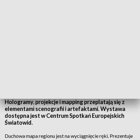
Sercem wystawy jest specjalnie przygotowana makieta
W Elblągu można ruszyć w multimedialną podróż
szlakiem kościołów regionu. Wystawa „Sacrum.
Opowieść o kościołach Warmii i Mazur” przenosi
odbiorców m.in. do wnętrz sanktuarium w Krośnie.
Hologramy, projekcje i mapping przeplatają się z
elementami scenografii i artefaktami. Wystawa
dostępna jest w Centrum Spotkań Europejskich
Światowid.
Duchowa mapa regionu jest na wyciągnięcie ręki. Prezentuje