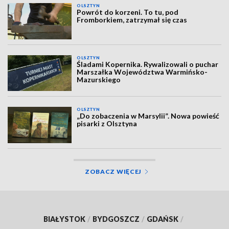
OLSZTYN
Powrót do korzeni. To tu, pod
Fromborkiem, zatrzymał się czas
OLSZTYN
Śladami Kopernika. Rywalizowali o puchar
Marszałka Województwa Warmińsko-
Mazurskiego
OLSZTYN
„Do zobaczenia w Marsylii”. Nowa powieść
pisarki z Olsztyna
ZOBACZ WIĘCEJ
BIAŁYSTOK
/
BYDGOSZCZ
/
GDAŃSK
/