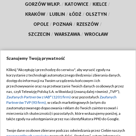
GORZÓW WLKP.
/
KATOWICE
/
KIELCE
/
KRAKÓW
/
LUBLIN
/
ŁÓDŹ
/
OLSZTYN
/
OPOLE
/
POZNAŃ
/
RZESZÓW
/
SZCZECIN
/
WARSZAWA
/
WROCŁAW
Szanujemy Twoją prywatność
Dołącz do nas:
Kliknij "Akceptuję i przechodzę do serwisu", aby wyrazić zgody na
korzystanie z technologii automatycznego śledzenia i zbierania danych,
TVP
dostęp do informacji na Twoim urządzeniu końcowym i ich
Abonament TVP
przechowywanie oraz na przetwarzanie Twoich danych osobowych przez
Regulamin TVP
nas, czyli Telewizję Polską S.A. w likwidacji (zwaną dalej również „TVP”),
Emisja w TVP
Polityka prywatności
Zaufanych Partnerów z IAB* (1201 firm)
oraz pozostałych
Zaufanych
Partnerów TVP (93 firm)
, w celach marketingowych (w tym do
Centrum informacji TVP
Moje zgody
zautomatyzowanego dopasowania reklam do Twoich zainteresowań i
mierzenia ich skuteczności) i pozostałych, które wskazujemy poniżej, a
Naziemna Telewizja Cyfrowa
Pomoc
także zgody na udostępnianie przez nas identyfikatora PPID do Google.
Sklep TVP
Biuro reklamy
Twoje dane osobowe zbierane podczas odwiedzania przez Ciebie naszych
Rada Programowa
poszczególnych serwisów
zwanych dalej „Portalem”, w tym informacje