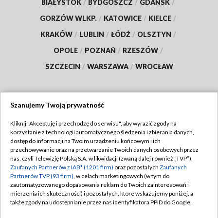
BIAŁYSTOK
/
BYDGOSZCZ
/
GDAŃSK
/
GORZÓW WLKP.
/
KATOWICE
/
KIELCE
/
KRAKÓW
/
LUBLIN
/
ŁÓDŹ
/
OLSZTYN
/
OPOLE
/
POZNAŃ
/
RZESZÓW
/
SZCZECIN
/
WARSZAWA
/
WROCŁAW
Szanujemy Twoją prywatność
Dołącz do nas:
Kliknij "Akceptuję i przechodzę do serwisu", aby wyrazić zgody na
korzystanie z technologii automatycznego śledzenia i zbierania danych,
TVP
dostęp do informacji na Twoim urządzeniu końcowym i ich
Abonament TVP
przechowywanie oraz na przetwarzanie Twoich danych osobowych przez
Regulamin TVP
nas, czyli Telewizję Polską S.A. w likwidacji (zwaną dalej również „TVP”),
Emisja w TVP
Zaufanych Partnerów z IAB* (1201 firm)
oraz pozostałych
Zaufanych
Polityka prywatności
Partnerów TVP (93 firm)
, w celach marketingowych (w tym do
Centrum informacji TVP
Moje zgody
zautomatyzowanego dopasowania reklam do Twoich zainteresowań i
mierzenia ich skuteczności) i pozostałych, które wskazujemy poniżej, a
Naziemna Telewizja Cyfrowa
Pomoc
także zgody na udostępnianie przez nas identyfikatora PPID do Google.
Sklep TVP
Biuro reklamy