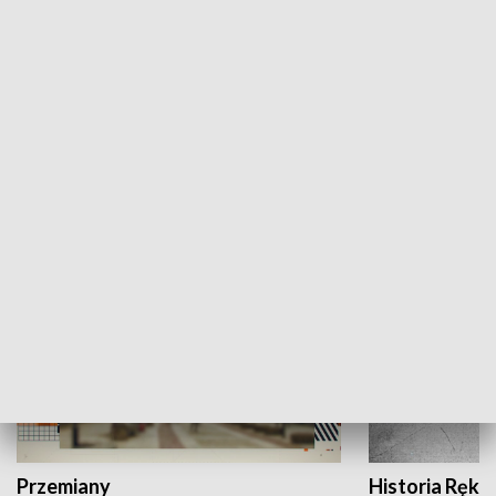
Moje miejsce
Winda region
HISTORIA
Przemiany
Historia Ręką