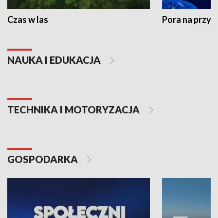
Czas w las
Pora na przyr
NAUKA I EDUKACJA
TECHNIKA I MOTORYZACJA
GOSPODARKA