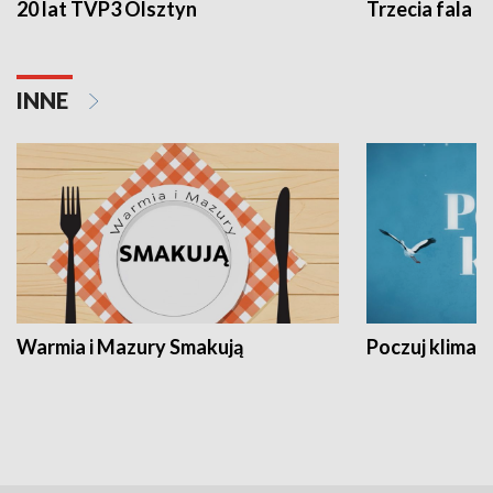
20 lat TVP3 Olsztyn
Trzecia fala -
INNE
Warmia i Mazury Smakują
Poczuj klimat