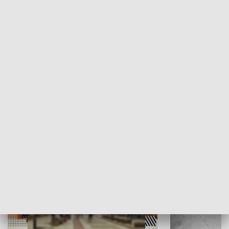
Moje miejsce
Winda region
HISTORIA