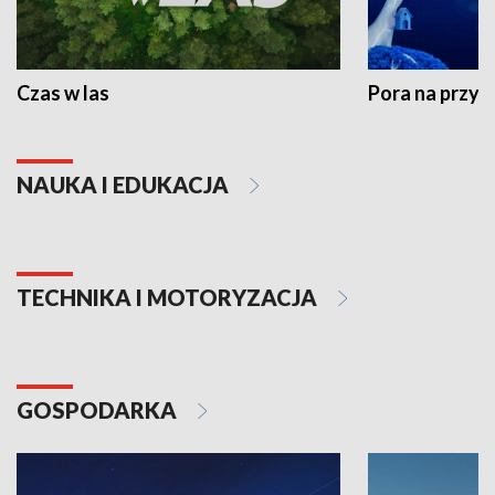
Czas w las
Pora na przyr
NAUKA I EDUKACJA
TECHNIKA I MOTORYZACJA
GOSPODARKA