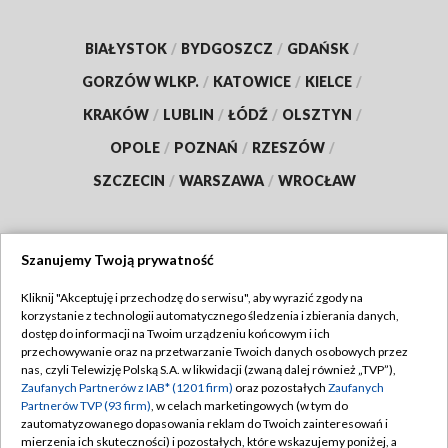
BIAŁYSTOK
/
BYDGOSZCZ
/
GDAŃSK
/
GORZÓW WLKP.
/
KATOWICE
/
KIELCE
/
KRAKÓW
/
LUBLIN
/
ŁÓDŹ
/
OLSZTYN
/
OPOLE
/
POZNAŃ
/
RZESZÓW
/
SZCZECIN
/
WARSZAWA
/
WROCŁAW
Szanujemy Twoją prywatność
Dołącz do nas:
Kliknij "Akceptuję i przechodzę do serwisu", aby wyrazić zgody na
korzystanie z technologii automatycznego śledzenia i zbierania danych,
TVP
dostęp do informacji na Twoim urządzeniu końcowym i ich
Abonament TVP
przechowywanie oraz na przetwarzanie Twoich danych osobowych przez
Regulamin TVP
nas, czyli Telewizję Polską S.A. w likwidacji (zwaną dalej również „TVP”),
Emisja w TVP
Zaufanych Partnerów z IAB* (1201 firm)
oraz pozostałych
Zaufanych
Polityka prywatności
Partnerów TVP (93 firm)
, w celach marketingowych (w tym do
Centrum informacji TVP
Moje zgody
zautomatyzowanego dopasowania reklam do Twoich zainteresowań i
mierzenia ich skuteczności) i pozostałych, które wskazujemy poniżej, a