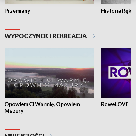
Przemiany
Historia Ręką
WYPOCZYNEK I REKREACJA
Opowiem Ci Warmię, Opowiem
RoweLOVE
Mazury
MNIEJSZOŚCI