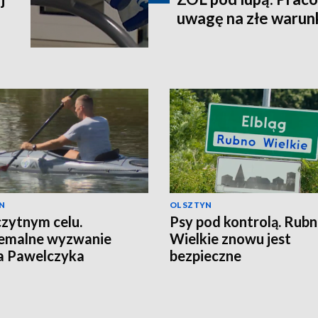
uwagę na złe warun
N
OLSZTYN
zytnym celu.
Psy pod kontrolą. Rub
remalne wyzwanie
Wielkie znowu jest
a Pawelczyka
bezpieczne