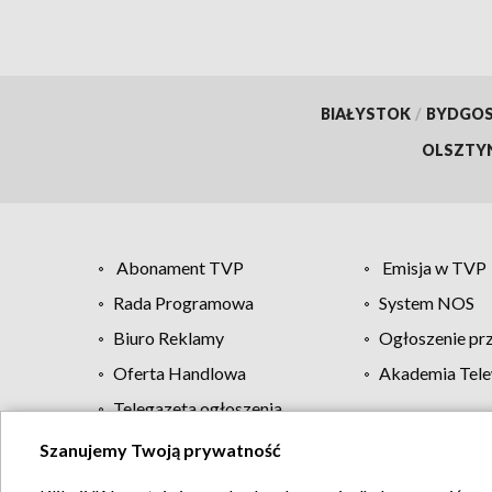
BIAŁYSTOK
/
BYDGO
OLSZTY
Abonament TVP
Emisja w TVP
Rada Programowa
System NOS
Biuro Reklamy
Ogłoszenie pr
Oferta Handlowa
Akademia Tele
Telegazeta ogłoszenia
Szanujemy Twoją prywatność
Regulamin TVP