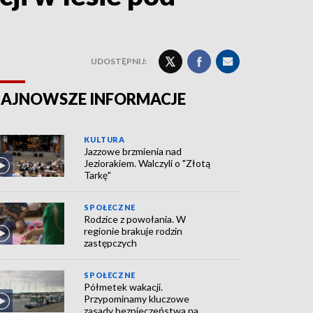
UDOSTĘPNIJ:
AJNOWSZE INFORMACJE
KULTURA
Jazzowe brzmienia nad
Jeziorakiem. Walczyli o "Złotą
Tarkę"
SPOŁECZNE
Rodzice z powołania. W
regionie brakuje rodzin
zastępczych
SPOŁECZNE
Półmetek wakacji.
Przypominamy kluczowe
zasady bezpieczeństwa na