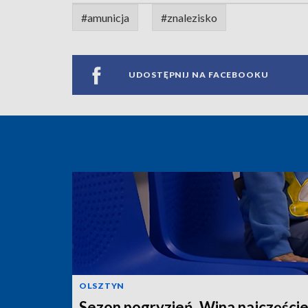
#amunicja
#znalezisko
UDOSTĘPNIJ NA FACEBOOKU
OLSZTYN
Sezon pogryzień. Wina najczęście