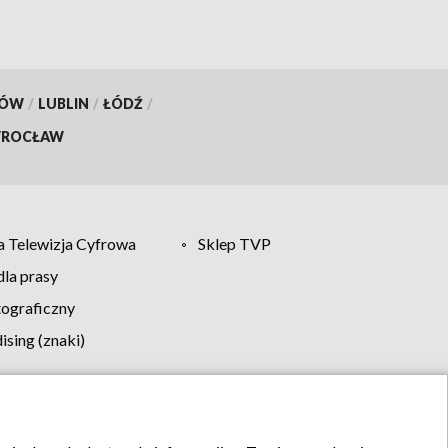
KÓW
/
LUBLIN
/
ŁÓDŹ
/
ROCŁAW
 Telewizja Cyfrowa
Sklep TVP
la prasy
tograficzny
sing (znaki)
klamy
Kontakt