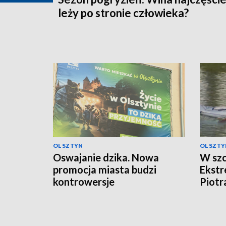
leży po stronie człowieka?
OLSZTYN
OLSZTY
Oswajanie dzika. Nowa
W szc
promocja miasta budzi
Ekst
kontrowersje
Piotr