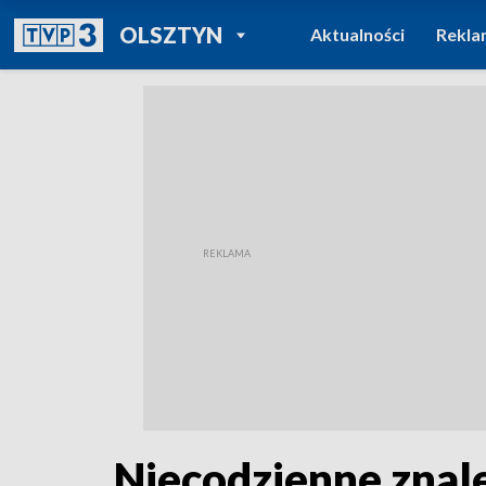
POWRÓT DO
OLSZTYN
Aktualności
Rekla
TVP REGIONY
Niecodzienne znale