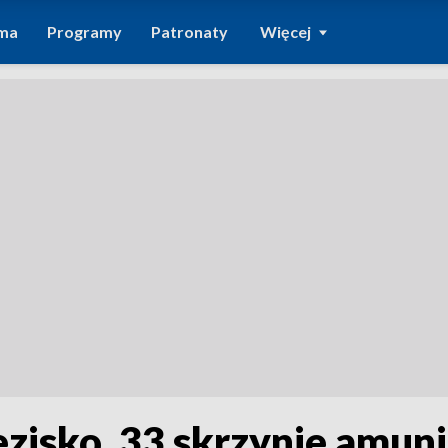
ma
Programy
Patronaty
Więcej
zisko. 33 skrzynie amunic