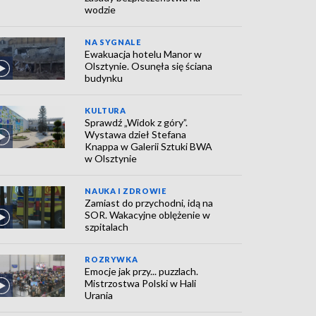
wodzie
NA SYGNALE
Ewakuacja hotelu Manor w
Olsztynie. Osunęła się ściana
budynku
KULTURA
Sprawdź „Widok z góry”.
Wystawa dzieł Stefana
Knappa w Galerii Sztuki BWA
w Olsztynie
NAUKA I ZDROWIE
Zamiast do przychodni, idą na
SOR. Wakacyjne oblężenie w
szpitalach
ROZRYWKA
Emocje jak przy... puzzlach.
Mistrzostwa Polski w Hali
Urania