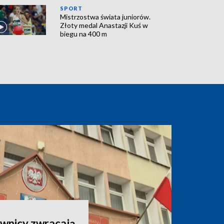
SPORT
Mistrzostwa świata juniorów.
Złoty medal Anastazji Kuś w
biegu na 400 m
ownicy zwracają