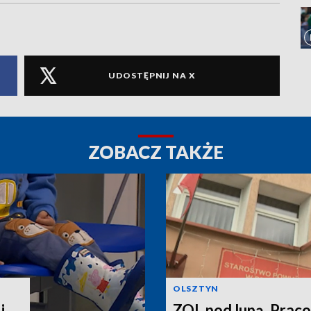
UDOSTĘPNIJ NA X
ZOBACZ TAKŻE
OLSZTYN
j
ZOL pod lupą. Prac