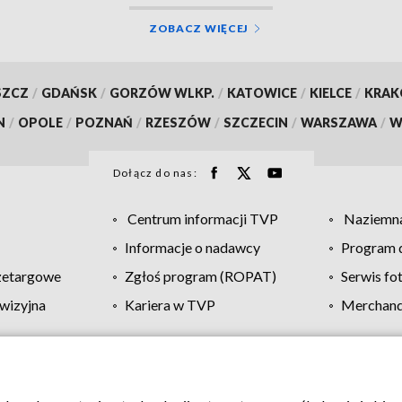
ZOBACZ WIĘCEJ
SZCZ
/
GDAŃSK
/
GORZÓW WLKP.
/
KATOWICE
/
KIELCE
/
KRA
N
/
OPOLE
/
POZNAŃ
/
RZESZÓW
/
SZCZECIN
/
WARSZAWA
/
W
Dołącz do nas:
Centrum informacji TVP
Naziemna
Informacje o nadawcy
Program d
zetargowe
Zgłoś program (ROPAT)
Serwis fo
wizyjna
Kariera w TVP
Merchandi
Polityka prywatności
Moje zgody
Pomoc
Biuro re