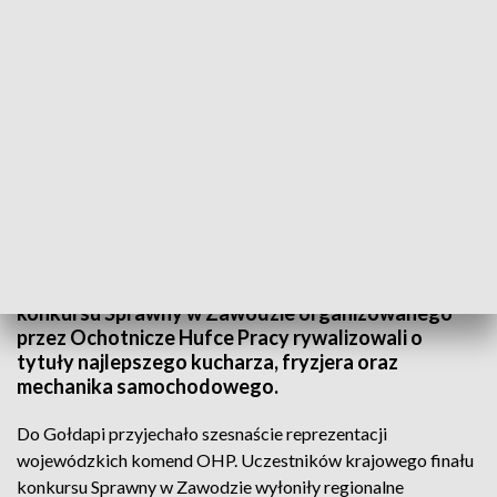
Program wspiera młodzież zagrożoną wykluczeniem zawodowym.
Przez dwa dni Gołdap była stolicą młodych,
utalentowanych profesjonalistów. Uczestnicy
konkursu Sprawny w Zawodzie organizowanego
przez Ochotnicze Hufce Pracy rywalizowali o
tytuły najlepszego kucharza, fryzjera oraz
mechanika samochodowego.
Do Gołdapi przyjechało szesnaście reprezentacji
wojewódzkich komend OHP. Uczestników krajowego finału
konkursu Sprawny w Zawodzie wyłoniły regionalne