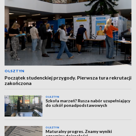
OLSZTYN
Początek studenckiej przygody. Pierwsza tura rekrutacji
zakończona
OLSZTYN
Szkoła marzeń? Rusza nabór uzupełniający
do szkół ponadpodstawowych
OLSZTYN
Maturalny progres. Znamy wyniki
egzaminu dojrzałości