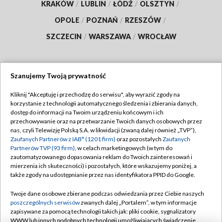
KRAKÓW
/
LUBLIN
/
ŁÓDŹ
/
OLSZTYN
/
OPOLE
/
POZNAŃ
/
RZESZÓW
/
SZCZECIN
/
WARSZAWA
/
WROCŁAW
Szanujemy Twoją prywatność
Dołącz do nas:
Kliknij "Akceptuję i przechodzę do serwisu", aby wyrazić zgody na
korzystanie z technologii automatycznego śledzenia i zbierania danych,
TVP
dostęp do informacji na Twoim urządzeniu końcowym i ich
Abonament TVP
przechowywanie oraz na przetwarzanie Twoich danych osobowych przez
Regulamin TVP
nas, czyli Telewizję Polską S.A. w likwidacji (zwaną dalej również „TVP”),
Emisja w TVP
Polityka prywatności
Zaufanych Partnerów z IAB* (1201 firm)
oraz pozostałych
Zaufanych
Partnerów TVP (93 firm)
, w celach marketingowych (w tym do
Centrum informacji TVP
Moje zgody
zautomatyzowanego dopasowania reklam do Twoich zainteresowań i
mierzenia ich skuteczności) i pozostałych, które wskazujemy poniżej, a
Naziemna Telewizja Cyfrowa
Pomoc
także zgody na udostępnianie przez nas identyfikatora PPID do Google.
Sklep TVP
Biuro reklamy
Twoje dane osobowe zbierane podczas odwiedzania przez Ciebie naszych
Rada Programowa
Kontakt
poszczególnych serwisów
zwanych dalej „Portalem”, w tym informacje
zapisywane za pomocą technologii takich jak: pliki cookie, sygnalizatory
System NOS
WWW lub innych podobnych technologii umożliwiających świadczenie