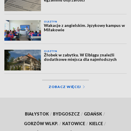
OLSZTYN
Wakacje z angielskim. Językowy kampus w
Miłakowie
OLSZTYN
Żłobek w zabytku. W Elblągu znaleźli
dodatkowe miejsca dla najmłodszych
ZOBACZ WIĘCEJ
BIAŁYSTOK
/
BYDGOSZCZ
/
GDAŃSK
/
GORZÓW WLKP.
/
KATOWICE
/
KIELCE
/