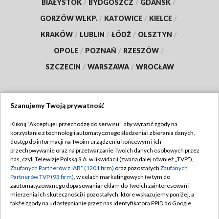
BIAŁYSTOK
/
BYDGOSZCZ
/
GDAŃSK
/
GORZÓW WLKP.
/
KATOWICE
/
KIELCE
/
KRAKÓW
/
LUBLIN
/
ŁÓDŹ
/
OLSZTYN
/
OPOLE
/
POZNAŃ
/
RZESZÓW
/
SZCZECIN
/
WARSZAWA
/
WROCŁAW
Szanujemy Twoją prywatność
Dołącz do nas:
Kliknij "Akceptuję i przechodzę do serwisu", aby wyrazić zgody na
korzystanie z technologii automatycznego śledzenia i zbierania danych,
TVP
dostęp do informacji na Twoim urządzeniu końcowym i ich
Abonament TVP
przechowywanie oraz na przetwarzanie Twoich danych osobowych przez
Regulamin TVP
nas, czyli Telewizję Polską S.A. w likwidacji (zwaną dalej również „TVP”),
Emisja w TVP
Zaufanych Partnerów z IAB* (1201 firm)
oraz pozostałych
Zaufanych
Polityka prywatności
Partnerów TVP (93 firm)
, w celach marketingowych (w tym do
Centrum informacji TVP
Moje zgody
zautomatyzowanego dopasowania reklam do Twoich zainteresowań i
mierzenia ich skuteczności) i pozostałych, które wskazujemy poniżej, a
Naziemna Telewizja Cyfrowa
Pomoc
także zgody na udostępnianie przez nas identyfikatora PPID do Google.
Sklep TVP
Biuro reklamy