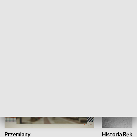
Moje miejsce
Winda region
HISTORIA
Przemiany
Historia Ręką