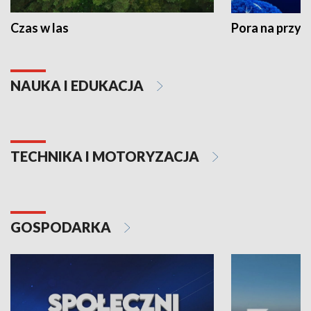
Czas w las
Pora na przyr
NAUKA I EDUKACJA
TECHNIKA I MOTORYZACJA
GOSPODARKA