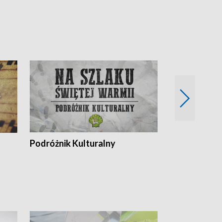
Podróżnik Kulturalny
Okolice Szla