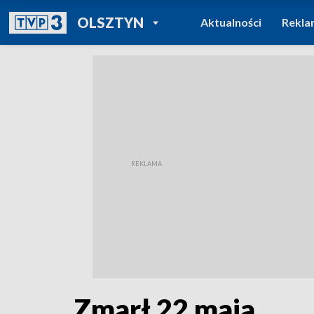
POWRÓT DO
OLSZTYN
Aktualności
Rekla
TVP REGIONY
Zmarł 22 maja.