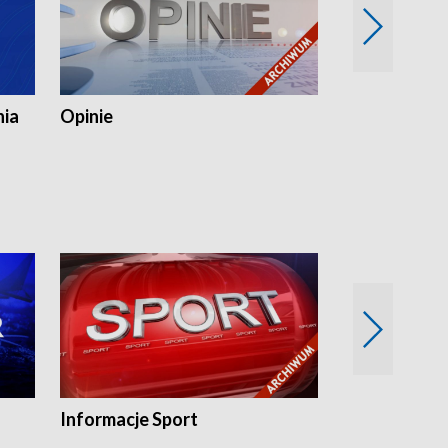
nia
Opinie
Opinie Elblą
Informacje Sport
Flesz sport