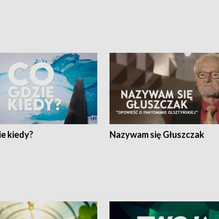
e kiedy?
Nazywam się Głuszczak