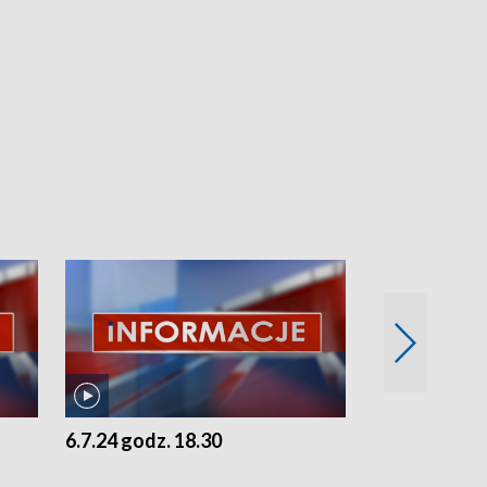
6.7.24 godz. 18.30
5.7.24 godz. 