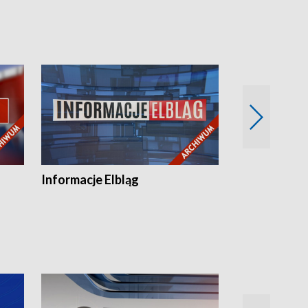
Informacje Elbląg
Wstaje nowy