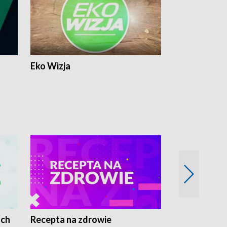
Eko Wizja
ach
Recepta na zdrowie
Wybieram z