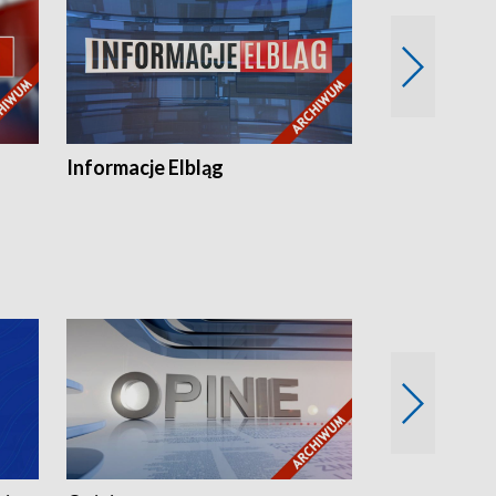
Informacje Elbląg
Wstaje nowy