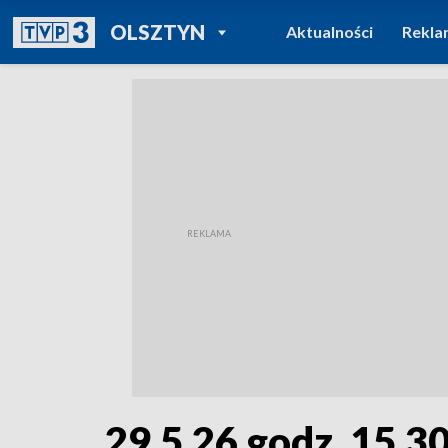
POWRÓT DO
OLSZTYN
Aktualności
Rekla
TVP REGIONY
29.5.26 godz. 15.3