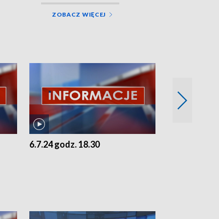
ZOBACZ WIĘCEJ
6.7.24 godz. 18.30
5.7.24 godz. 