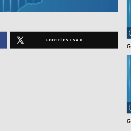
UDOSTĘPNIJ NA X
G
G