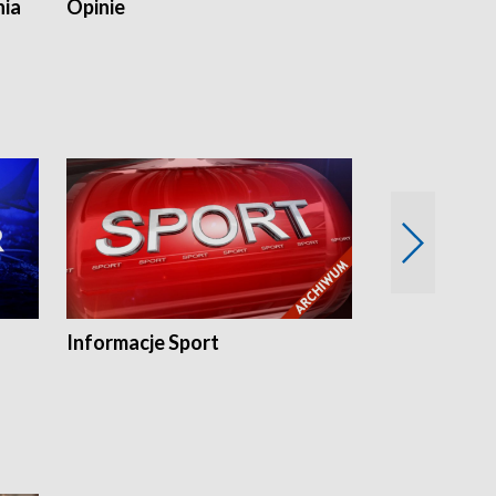
nia
Opinie
Opinie Elblą
Informacje Sport
Flesz sport