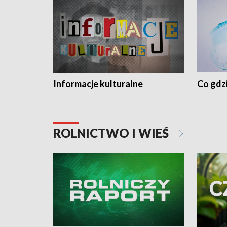
Informacje kulturalne
Co gdzi
ROLNICTWO I WIEŚ