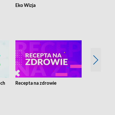
Eko Wizja
ach
Recepta na zdrowie
Wybieram z