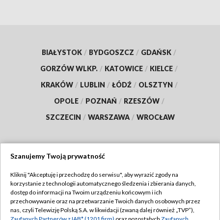
BIAŁYSTOK
/
BYDGOSZCZ
/
GDAŃSK
/
GORZÓW WLKP.
/
KATOWICE
/
KIELCE
/
KRAKÓW
/
LUBLIN
/
ŁÓDŹ
/
OLSZTYN
/
OPOLE
/
POZNAŃ
/
RZESZÓW
/
SZCZECIN
/
WARSZAWA
/
WROCŁAW
Szanujemy Twoją prywatność
Dołącz do nas:
Kliknij "Akceptuję i przechodzę do serwisu", aby wyrazić zgody na
korzystanie z technologii automatycznego śledzenia i zbierania danych,
TVP
dostęp do informacji na Twoim urządzeniu końcowym i ich
Abonament TVP
przechowywanie oraz na przetwarzanie Twoich danych osobowych przez
Regulamin TVP
nas, czyli Telewizję Polską S.A. w likwidacji (zwaną dalej również „TVP”),
Emisja w TVP
Zaufanych Partnerów z IAB* (1201 firm)
oraz pozostałych
Zaufanych
Polityka prywatności