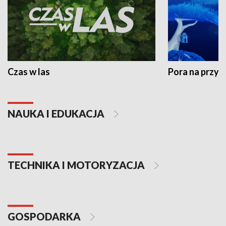
Czas w las
Pora na przyr
NAUKA I EDUKACJA
TECHNIKA I MOTORYZACJA
GOSPODARKA