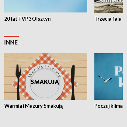
20 lat TVP3 Olsztyn
Trzecia fala -
INNE
Warmia i Mazury Smakują
Poczuj klimat