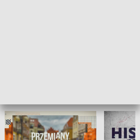
SPOŁECZEŃSTWO
Moje miejsce
Winda region
HISTORIA