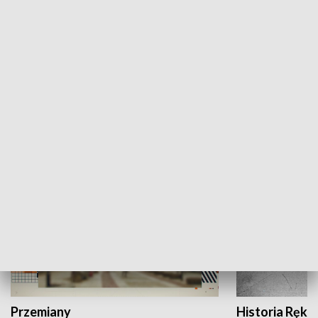
Moje miejsce
Winda region
HISTORIA
Przemiany
Historia Ręką