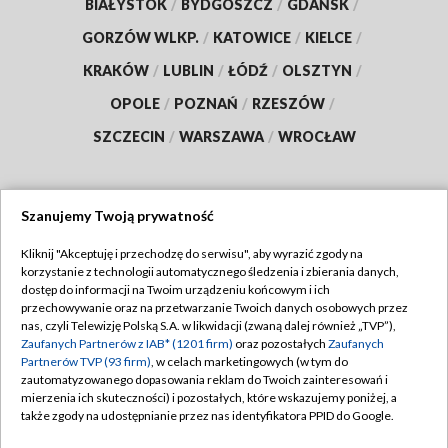
BIAŁYSTOK
/
BYDGOSZCZ
/
GDAŃSK
/
GORZÓW WLKP.
/
KATOWICE
/
KIELCE
/
KRAKÓW
/
LUBLIN
/
ŁÓDŹ
/
OLSZTYN
/
OPOLE
/
POZNAŃ
/
RZESZÓW
/
SZCZECIN
/
WARSZAWA
/
WROCŁAW
Szanujemy Twoją prywatność
Dołącz do nas:
Kliknij "Akceptuję i przechodzę do serwisu", aby wyrazić zgody na
korzystanie z technologii automatycznego śledzenia i zbierania danych,
TVP
dostęp do informacji na Twoim urządzeniu końcowym i ich
Abonament TVP
przechowywanie oraz na przetwarzanie Twoich danych osobowych przez
Regulamin TVP
nas, czyli Telewizję Polską S.A. w likwidacji (zwaną dalej również „TVP”),
Emisja w TVP
Zaufanych Partnerów z IAB* (1201 firm)
oraz pozostałych
Zaufanych
Polityka prywatności
Partnerów TVP (93 firm)
, w celach marketingowych (w tym do
Centrum informacji TVP
Moje zgody
zautomatyzowanego dopasowania reklam do Twoich zainteresowań i
mierzenia ich skuteczności) i pozostałych, które wskazujemy poniżej, a
Naziemna Telewizja Cyfrowa
Pomoc
także zgody na udostępnianie przez nas identyfikatora PPID do Google.
Sklep TVP
Biuro reklamy