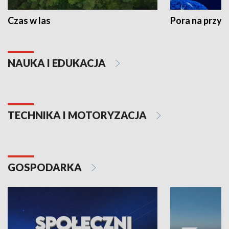
Czas w las
Pora na przyr
NAUKA I EDUKACJA
TECHNIKA I MOTORYZACJA
GOSPODARKA