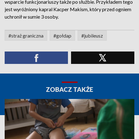
wsparcie funkcjonariuszy także po służbie. Przykładem tego
jest wyróżniony kapral Kacper Makism, który przed ogniem
uchronił w sumie 3 osoby.
#straż graniczna
#gołdap
#jubileusz
ZOBACZ TAKŻE