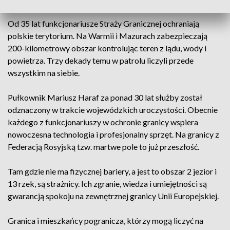
Królewieckiego.
Od 35 lat funkcjonariusze Straży Granicznej ochraniają
polskie terytorium. Na Warmii i Mazurach zabezpieczają
200-kilometrowy obszar kontrolując teren z lądu, wody i
powietrza. Trzy dekady temu w patrolu liczyli przede
wszystkim na siebie.
Pułkownik Mariusz Haraf za ponad 30 lat służby został
odznaczony w trakcie wojewódzkich uroczystości. Obecnie
każdego z funkcjonariuszy w ochronie granicy wspiera
nowoczesna technologia i profesjonalny sprzęt. Na granicy z
Federacją Rosyjską tzw. martwe pole to już przeszłość.
Tam gdzie nie ma fizycznej bariery, a jest to obszar 2 jezior i
13 rzek, są strażnicy. Ich zgranie, wiedza i umiejętności są
gwarancją spokoju na zewnętrznej granicy Unii Europejskiej.
Granica i mieszkańcy pogranicza, którzy mogą liczyć na