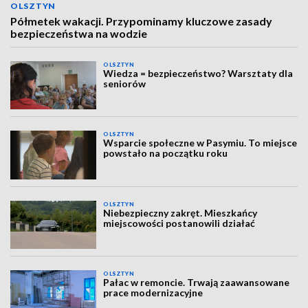
OLSZTYN
Półmetek wakacji. Przypominamy kluczowe zasady
bezpieczeństwa na wodzie
OLSZTYN
Wiedza = bezpieczeństwo? Warsztaty dla
seniorów
OLSZTYN
Wsparcie społeczne w Pasymiu. To miejsce
powstało na początku roku
OLSZTYN
Niebezpieczny zakręt. Mieszkańcy
miejscowości postanowili działać
OLSZTYN
Pałac w remoncie. Trwają zaawansowane
prace modernizacyjne