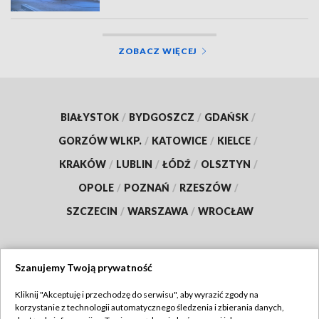
ZOBACZ WIĘCEJ
BIAŁYSTOK
/
BYDGOSZCZ
/
GDAŃSK
/
GORZÓW WLKP.
/
KATOWICE
/
KIELCE
/
KRAKÓW
/
LUBLIN
/
ŁÓDŹ
/
OLSZTYN
/
OPOLE
/
POZNAŃ
/
RZESZÓW
/
SZCZECIN
/
WARSZAWA
/
WROCŁAW
Szanujemy Twoją prywatność
Dołącz do nas:
Kliknij "Akceptuję i przechodzę do serwisu", aby wyrazić zgody na
korzystanie z technologii automatycznego śledzenia i zbierania danych,
TVP