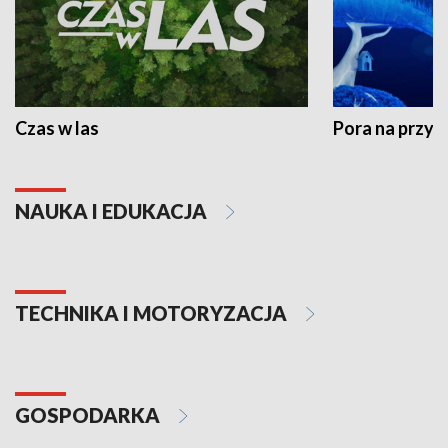
Czas w las
Pora na przyr
NAUKA I EDUKACJA
TECHNIKA I MOTORYZACJA
GOSPODARKA