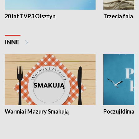
20 lat TVP3 Olsztyn
Trzecia fala -
INNE
Warmia i Mazury Smakują
Poczuj klimat