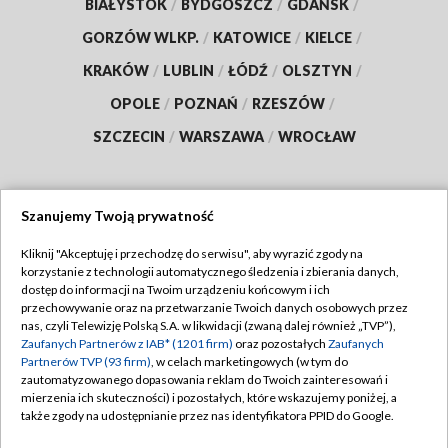
BIAŁYSTOK
/
BYDGOSZCZ
/
GDAŃSK
/
GORZÓW WLKP.
/
KATOWICE
/
KIELCE
/
KRAKÓW
/
LUBLIN
/
ŁÓDŹ
/
OLSZTYN
/
OPOLE
/
POZNAŃ
/
RZESZÓW
/
SZCZECIN
/
WARSZAWA
/
WROCŁAW
Szanujemy Twoją prywatność
Dołącz do nas:
Kliknij "Akceptuję i przechodzę do serwisu", aby wyrazić zgody na
korzystanie z technologii automatycznego śledzenia i zbierania danych,
TVP
dostęp do informacji na Twoim urządzeniu końcowym i ich
Abonament TVP
przechowywanie oraz na przetwarzanie Twoich danych osobowych przez
Regulamin TVP
nas, czyli Telewizję Polską S.A. w likwidacji (zwaną dalej również „TVP”),
Emisja w TVP
Zaufanych Partnerów z IAB* (1201 firm)
oraz pozostałych
Zaufanych
Polityka prywatności
Partnerów TVP (93 firm)
, w celach marketingowych (w tym do
Centrum informacji TVP
Moje zgody
zautomatyzowanego dopasowania reklam do Twoich zainteresowań i
mierzenia ich skuteczności) i pozostałych, które wskazujemy poniżej, a
Naziemna Telewizja Cyfrowa
Pomoc
także zgody na udostępnianie przez nas identyfikatora PPID do Google.
Sklep TVP
Biuro reklamy