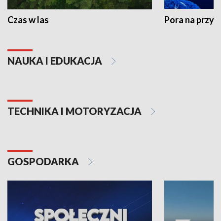
Czas w las
Pora na przyr
NAUKA I EDUKACJA
TECHNIKA I MOTORYZACJA
GOSPODARKA