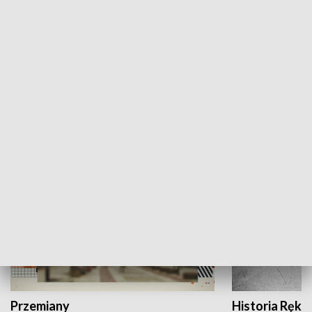
Moje miejsce
Winda region
HISTORIA
Przemiany
Historia Ręką