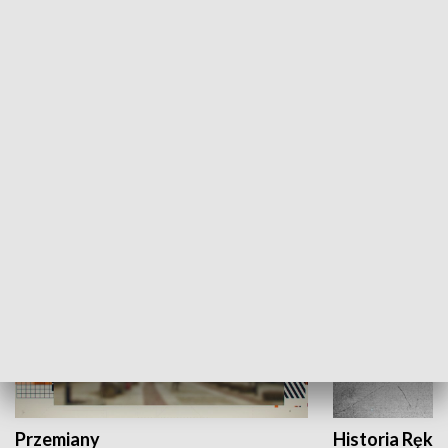
Moje miejsce
Winda region
HISTORIA
Przemiany
Historia Ręką