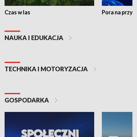
Czas w las
Pora na przyr
NAUKA I EDUKACJA
TECHNIKA I MOTORYZACJA
GOSPODARKA