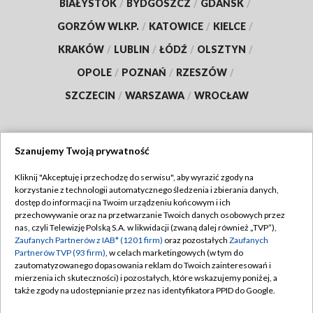
BIAŁYSTOK
/
BYDGOSZCZ
/
GDAŃSK
/
GORZÓW WLKP.
/
KATOWICE
/
KIELCE
/
KRAKÓW
/
LUBLIN
/
ŁÓDŹ
/
OLSZTYN
/
OPOLE
/
POZNAŃ
/
RZESZÓW
/
SZCZECIN
/
WARSZAWA
/
WROCŁAW
Szanujemy Twoją prywatność
Dołącz do nas:
Kliknij "Akceptuję i przechodzę do serwisu", aby wyrazić zgody na
korzystanie z technologii automatycznego śledzenia i zbierania danych,
TVP
dostęp do informacji na Twoim urządzeniu końcowym i ich
Abonament TVP
przechowywanie oraz na przetwarzanie Twoich danych osobowych przez
Regulamin TVP
nas, czyli Telewizję Polską S.A. w likwidacji (zwaną dalej również „TVP”),
Emisja w TVP
Zaufanych Partnerów z IAB* (1201 firm)
oraz pozostałych
Zaufanych
Polityka prywatności
Partnerów TVP (93 firm)
, w celach marketingowych (w tym do
Centrum informacji TVP
Moje zgody
zautomatyzowanego dopasowania reklam do Twoich zainteresowań i
mierzenia ich skuteczności) i pozostałych, które wskazujemy poniżej, a
Naziemna Telewizja Cyfrowa
Pomoc
także zgody na udostępnianie przez nas identyfikatora PPID do Google.
Sklep TVP
Biuro reklamy