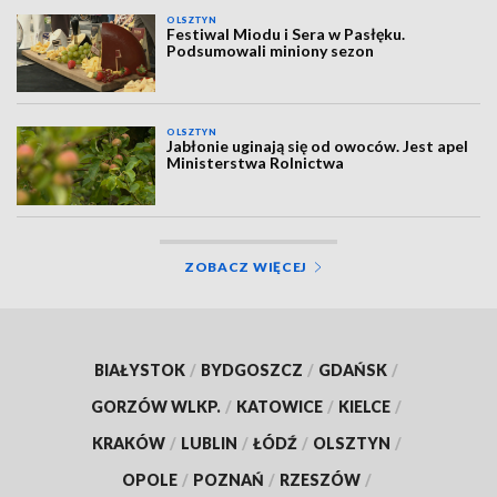
OLSZTYN
Festiwal Miodu i Sera w Pasłęku.
Podsumowali miniony sezon
OLSZTYN
Jabłonie uginają się od owoców. Jest apel
Ministerstwa Rolnictwa
ZOBACZ WIĘCEJ
BIAŁYSTOK
/
BYDGOSZCZ
/
GDAŃSK
/
GORZÓW WLKP.
/
KATOWICE
/
KIELCE
/
KRAKÓW
/
LUBLIN
/
ŁÓDŹ
/
OLSZTYN
/
OPOLE
/
POZNAŃ
/
RZESZÓW
/