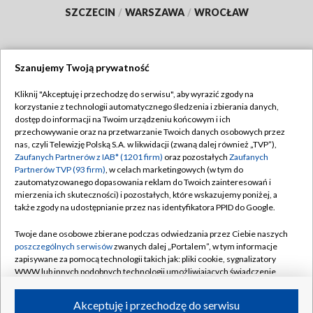
SZCZECIN
/
WARSZAWA
/
WROCŁAW
Szanujemy Twoją prywatność
Dołącz do nas:
Kliknij "Akceptuję i przechodzę do serwisu", aby wyrazić zgody na
korzystanie z technologii automatycznego śledzenia i zbierania danych,
TVP
dostęp do informacji na Twoim urządzeniu końcowym i ich
Abonament TVP
przechowywanie oraz na przetwarzanie Twoich danych osobowych przez
Regulamin TVP
nas, czyli Telewizję Polską S.A. w likwidacji (zwaną dalej również „TVP”),
Emisja w TVP
Polityka prywatności
Zaufanych Partnerów z IAB* (1201 firm)
oraz pozostałych
Zaufanych
Partnerów TVP (93 firm)
, w celach marketingowych (w tym do
Centrum informacji TVP
Moje zgody
zautomatyzowanego dopasowania reklam do Twoich zainteresowań i
mierzenia ich skuteczności) i pozostałych, które wskazujemy poniżej, a
Naziemna Telewizja Cyfrowa
Pomoc
także zgody na udostępnianie przez nas identyfikatora PPID do Google.
Sklep TVP
Biuro reklamy
Twoje dane osobowe zbierane podczas odwiedzania przez Ciebie naszych
Rada Programowa
Kontakt
poszczególnych serwisów
zwanych dalej „Portalem”, w tym informacje
zapisywane za pomocą technologii takich jak: pliki cookie, sygnalizatory
System NOS
WWW lub innych podobnych technologii umożliwiających świadczenie
dopasowanych i bezpiecznych usług, personalizację treści oraz reklam,
Informacje o nadawcy
Kanały
udostępnianie funkcji mediów społecznościowych oraz analizowanie
Akceptuję i przechodzę do serwisu
ruchu w Internecie.
Program dla prasy