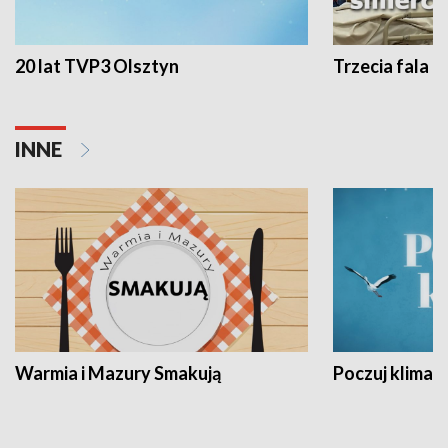
20 lat TVP3 Olsztyn
Trzecia fala -
INNE
Warmia i Mazury Smakują
Poczuj klimat