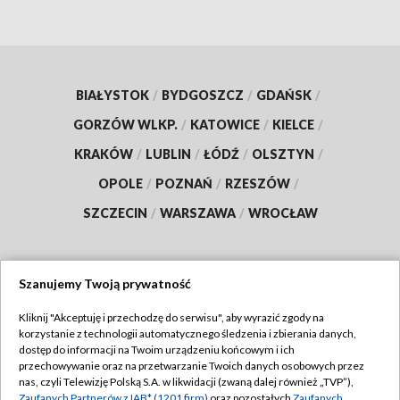
BIAŁYSTOK
/
BYDGOSZCZ
/
GDAŃSK
/
GORZÓW WLKP.
/
KATOWICE
/
KIELCE
/
KRAKÓW
/
LUBLIN
/
ŁÓDŹ
/
OLSZTYN
/
OPOLE
/
POZNAŃ
/
RZESZÓW
/
SZCZECIN
/
WARSZAWA
/
WROCŁAW
Szanujemy Twoją prywatność
Dołącz do nas:
Kliknij "Akceptuję i przechodzę do serwisu", aby wyrazić zgody na
korzystanie z technologii automatycznego śledzenia i zbierania danych,
TVP
dostęp do informacji na Twoim urządzeniu końcowym i ich
Abonament TVP
przechowywanie oraz na przetwarzanie Twoich danych osobowych przez
Regulamin TVP
nas, czyli Telewizję Polską S.A. w likwidacji (zwaną dalej również „TVP”),
Emisja w TVP
Zaufanych Partnerów z IAB* (1201 firm)
oraz pozostałych
Zaufanych
Polityka prywatności