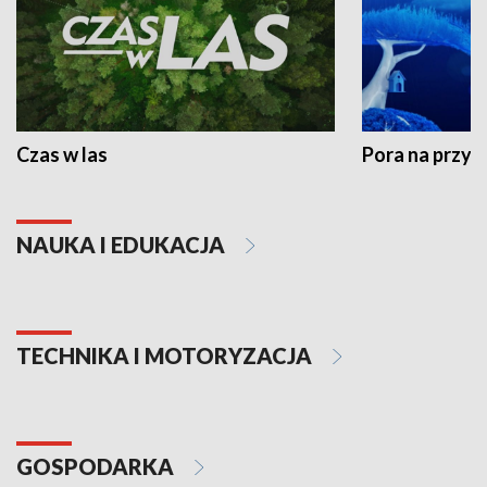
Czas w las
Pora na przyr
NAUKA I EDUKACJA
TECHNIKA I MOTORYZACJA
GOSPODARKA