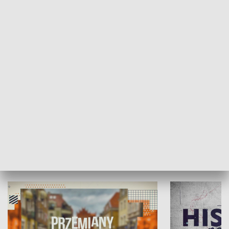
SPOŁECZEŃSTWO
Moje miejsce
Winda region
HISTORIA