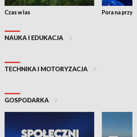
Czas w las
Pora na przyr
NAUKA I EDUKACJA
TECHNIKA I MOTORYZACJA
GOSPODARKA