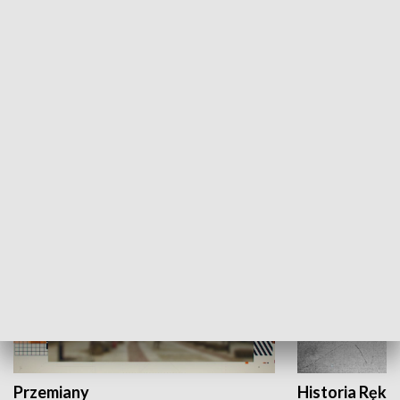
Moje miejsce
Winda region
HISTORIA
Przemiany
Historia Ręką