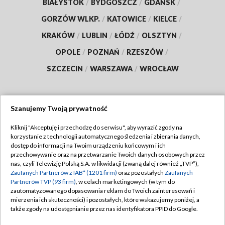
BIAŁYSTOK
/
BYDGOSZCZ
/
GDAŃSK
/
GORZÓW WLKP.
/
KATOWICE
/
KIELCE
/
KRAKÓW
/
LUBLIN
/
ŁÓDŹ
/
OLSZTYN
/
OPOLE
/
POZNAŃ
/
RZESZÓW
/
SZCZECIN
/
WARSZAWA
/
WROCŁAW
Szanujemy Twoją prywatność
Dołącz do nas:
Kliknij "Akceptuję i przechodzę do serwisu", aby wyrazić zgody na
korzystanie z technologii automatycznego śledzenia i zbierania danych,
TVP
dostęp do informacji na Twoim urządzeniu końcowym i ich
Abonament TVP
przechowywanie oraz na przetwarzanie Twoich danych osobowych przez
Regulamin TVP
nas, czyli Telewizję Polską S.A. w likwidacji (zwaną dalej również „TVP”),
Emisja w TVP
Zaufanych Partnerów z IAB* (1201 firm)
oraz pozostałych
Zaufanych
Polityka prywatności
Partnerów TVP (93 firm)
, w celach marketingowych (w tym do
Centrum informacji TVP
Moje zgody
zautomatyzowanego dopasowania reklam do Twoich zainteresowań i
mierzenia ich skuteczności) i pozostałych, które wskazujemy poniżej, a
Naziemna Telewizja Cyfrowa
Pomoc
także zgody na udostępnianie przez nas identyfikatora PPID do Google.
Sklep TVP
Biuro reklamy