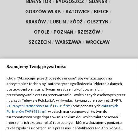
BIAŁYSTOK
/
BYDGOSZCZ
/
GDAŃSK
/
GORZÓW WLKP.
/
KATOWICE
/
KIELCE
/
KRAKÓW
/
LUBLIN
/
ŁÓDŹ
/
OLSZTYN
/
OPOLE
/
POZNAŃ
/
RZESZÓW
/
SZCZECIN
/
WARSZAWA
/
WROCŁAW
Szanujemy Twoją prywatność
Dołącz do nas:
Kliknij "Akceptuję i przechodzę do serwisu", aby wyrazić zgody na
korzystanie z technologii automatycznego śledzenia i zbierania danych,
TVP
dostęp do informacji na Twoim urządzeniu końcowym i ich
Abonament TVP
przechowywanie oraz na przetwarzanie Twoich danych osobowych przez
Regulamin TVP
nas, czyli Telewizję Polską S.A. w likwidacji (zwaną dalej również „TVP”),
Emisja w TVP
Zaufanych Partnerów z IAB* (1201 firm)
oraz pozostałych
Zaufanych
Polityka prywatności
Partnerów TVP (93 firm)
, w celach marketingowych (w tym do
Centrum informacji TVP
Moje zgody
zautomatyzowanego dopasowania reklam do Twoich zainteresowań i
mierzenia ich skuteczności) i pozostałych, które wskazujemy poniżej, a
Naziemna Telewizja Cyfrowa
Pomoc
także zgody na udostępnianie przez nas identyfikatora PPID do Google.
Sklep TVP
Biuro reklamy