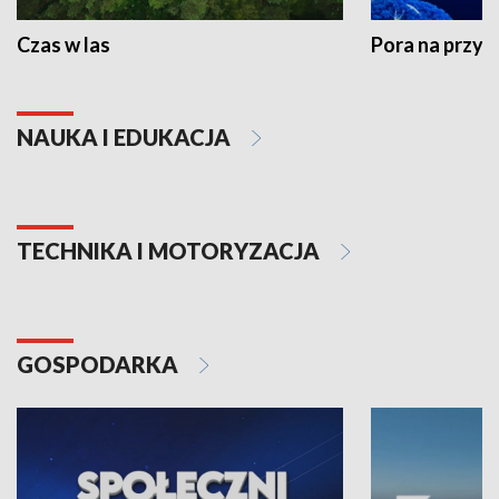
Czas w las
Pora na przyr
NAUKA I EDUKACJA
TECHNIKA I MOTORYZACJA
GOSPODARKA