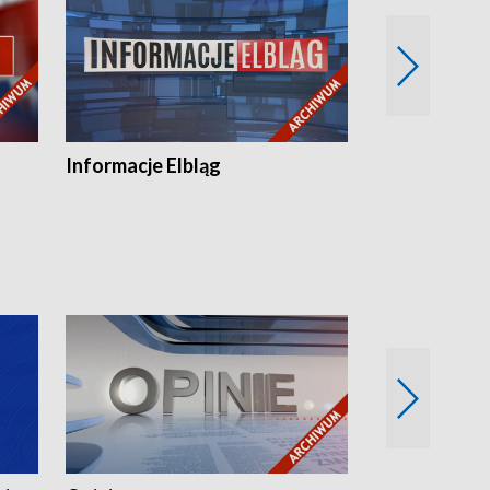
Informacje Elbląg
Wstaje nowy