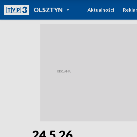
POWRÓT DO
OLSZTYN
Aktualności
Rekla
TVP REGIONY
24.5.26