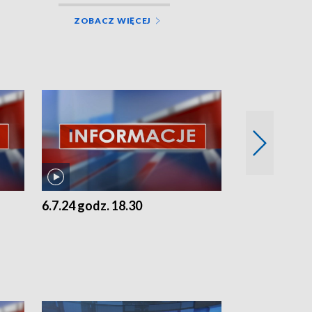
ZOBACZ WIĘCEJ
6.7.24 godz. 18.30
5.7.24 godz. 