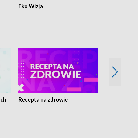
Eko Wizja
ach
Recepta na zdrowie
Wybieram z