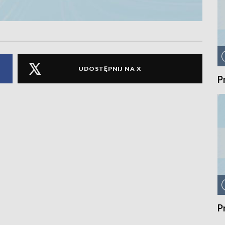
UDOSTĘPNIJ NA X
P
P