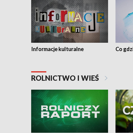
Informacje kulturalne
Co gdzi
ROLNICTWO I WIEŚ