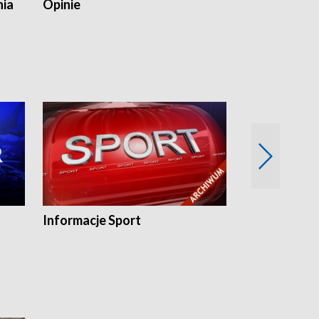
nia
Opinie
Opinie Elblą
Informacje Sport
Flesz sport