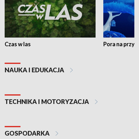
Czas w las
Pora na przyr
NAUKA I EDUKACJA
TECHNIKA I MOTORYZACJA
GOSPODARKA