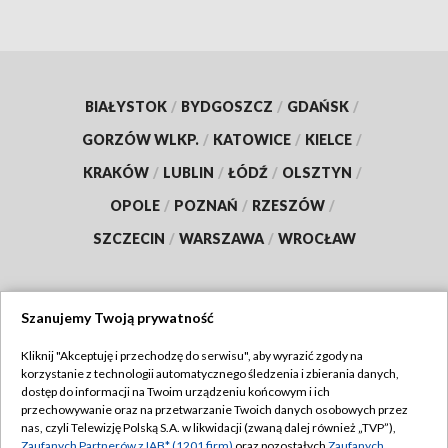
BIAŁYSTOK
/
BYDGOSZCZ
/
GDAŃSK
/
GORZÓW WLKP.
/
KATOWICE
/
KIELCE
/
KRAKÓW
/
LUBLIN
/
ŁÓDŹ
/
OLSZTYN
/
OPOLE
/
POZNAŃ
/
RZESZÓW
/
SZCZECIN
/
WARSZAWA
/
WROCŁAW
Szanujemy Twoją prywatność
Dołącz do nas:
Kliknij "Akceptuję i przechodzę do serwisu", aby wyrazić zgody na
korzystanie z technologii automatycznego śledzenia i zbierania danych,
TVP
dostęp do informacji na Twoim urządzeniu końcowym i ich
Abonament TVP
przechowywanie oraz na przetwarzanie Twoich danych osobowych przez
Regulamin TVP
nas, czyli Telewizję Polską S.A. w likwidacji (zwaną dalej również „TVP”),
Emisja w TVP
Zaufanych Partnerów z IAB* (1201 firm)
oraz pozostałych
Zaufanych
Polityka prywatności