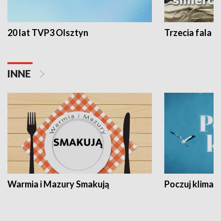
20 lat TVP3 Olsztyn
Trzecia fala -
INNE
Warmia i Mazury Smakują
Poczuj klimat