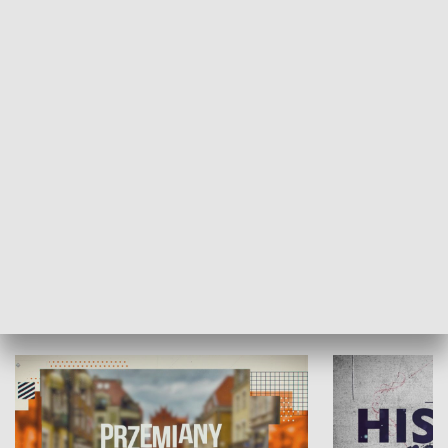
SPOŁECZEŃSTWO
Moje miejsce
Winda region
HISTORIA