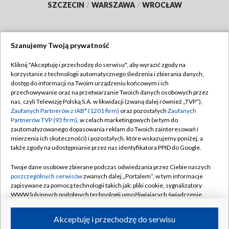
SZCZECIN
/
WARSZAWA
/
WROCŁAW
Szanujemy Twoją prywatność
Dołącz do nas:
Kliknij "Akceptuję i przechodzę do serwisu", aby wyrazić zgody na
korzystanie z technologii automatycznego śledzenia i zbierania danych,
TVP
dostęp do informacji na Twoim urządzeniu końcowym i ich
Abonament TVP
przechowywanie oraz na przetwarzanie Twoich danych osobowych przez
Regulamin TVP
nas, czyli Telewizję Polską S.A. w likwidacji (zwaną dalej również „TVP”),
Emisja w TVP
Polityka prywatności
Zaufanych Partnerów z IAB* (1201 firm)
oraz pozostałych
Zaufanych
Partnerów TVP (93 firm)
, w celach marketingowych (w tym do
Centrum informacji TVP
Moje zgody
zautomatyzowanego dopasowania reklam do Twoich zainteresowań i
mierzenia ich skuteczności) i pozostałych, które wskazujemy poniżej, a
Naziemna Telewizja Cyfrowa
Pomoc
także zgody na udostępnianie przez nas identyfikatora PPID do Google.
Sklep TVP
Biuro reklamy
Twoje dane osobowe zbierane podczas odwiedzania przez Ciebie naszych
Rada Programowa
Kontakt
poszczególnych serwisów
zwanych dalej „Portalem”, w tym informacje
zapisywane za pomocą technologii takich jak: pliki cookie, sygnalizatory
System NOS
WWW lub innych podobnych technologii umożliwiających świadczenie
dopasowanych i bezpiecznych usług, personalizację treści oraz reklam,
Informacje o nadawcy
Kanały
udostępnianie funkcji mediów społecznościowych oraz analizowanie
Akceptuję i przechodzę do serwisu
ruchu w Internecie.
Program dla prasy