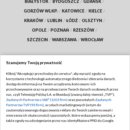
BIAŁYSTOK
/
BYDGOSZCZ
/
GDAŃSK
/
GORZÓW WLKP.
/
KATOWICE
/
KIELCE
/
KRAKÓW
/
LUBLIN
/
ŁÓDŹ
/
OLSZTYN
/
OPOLE
/
POZNAŃ
/
RZESZÓW
/
SZCZECIN
/
WARSZAWA
/
WROCŁAW
Szanujemy Twoją prywatność
Dołącz do nas:
Kliknij "Akceptuję i przechodzę do serwisu", aby wyrazić zgody na
korzystanie z technologii automatycznego śledzenia i zbierania danych,
TVP
dostęp do informacji na Twoim urządzeniu końcowym i ich
Abonament TVP
przechowywanie oraz na przetwarzanie Twoich danych osobowych przez
Regulamin TVP
nas, czyli Telewizję Polską S.A. w likwidacji (zwaną dalej również „TVP”),
Emisja w TVP
Zaufanych Partnerów z IAB* (1201 firm)
oraz pozostałych
Zaufanych
Polityka prywatności
Partnerów TVP (93 firm)
, w celach marketingowych (w tym do
Centrum informacji TVP
Moje zgody
zautomatyzowanego dopasowania reklam do Twoich zainteresowań i
mierzenia ich skuteczności) i pozostałych, które wskazujemy poniżej, a
Naziemna Telewizja Cyfrowa
Pomoc
także zgody na udostępnianie przez nas identyfikatora PPID do Google.
Sklep TVP
Biuro reklamy