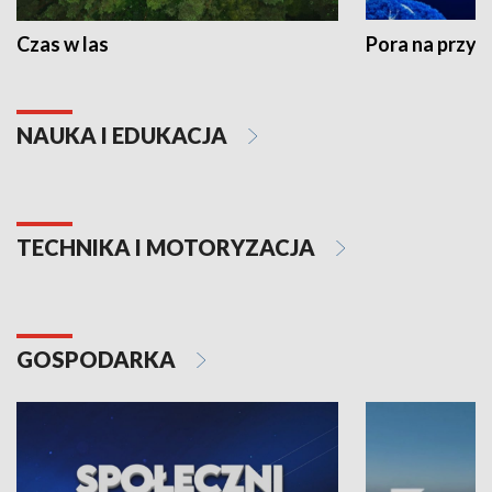
Czas w las
Pora na przyr
NAUKA I EDUKACJA
TECHNIKA I MOTORYZACJA
GOSPODARKA