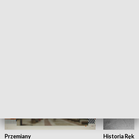
Moje miejsce
Winda region
HISTORIA
Przemiany
Historia Ręką