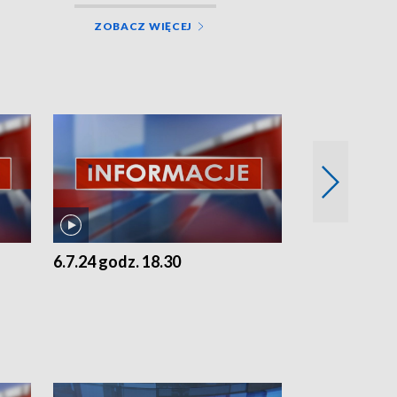
ZOBACZ WIĘCEJ
6.7.24 godz. 18.30
5.7.24 godz. 