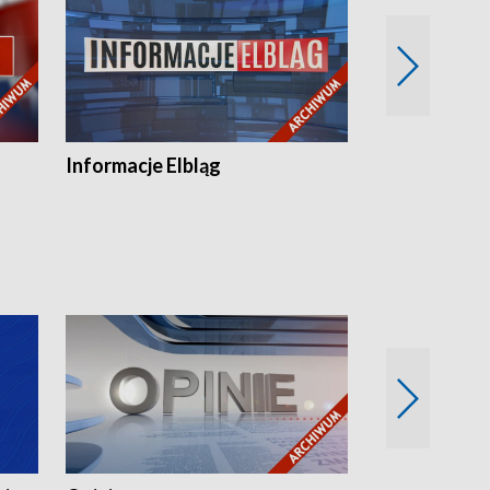
Informacje Elbląg
Wstaje nowy