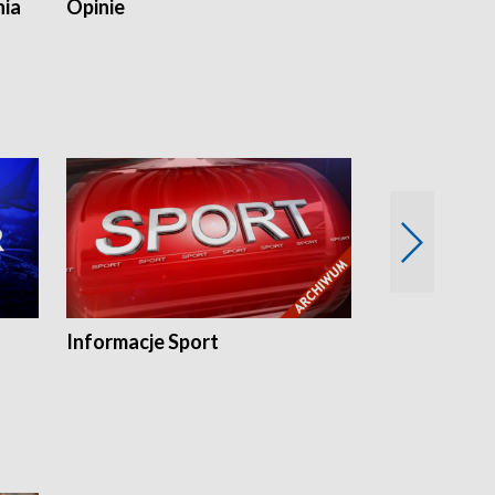
nia
Opinie
Opinie Elblą
Informacje Sport
Flesz sport