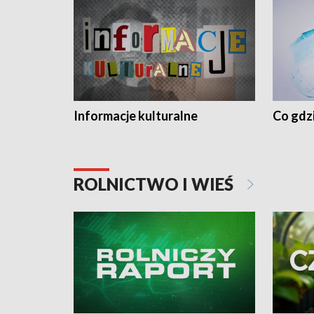
Informacje kulturalne
Co gdzi
ROLNICTWO I WIEŚ