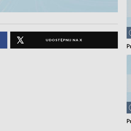
UDOSTĘPNIJ NA X
P
P