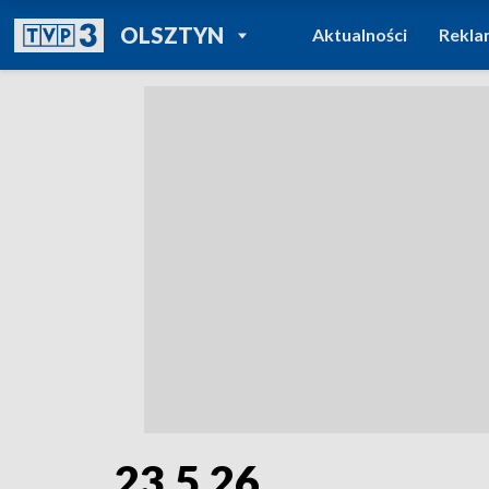
POWRÓT DO
OLSZTYN
Aktualności
Rekla
TVP REGIONY
23.5.26