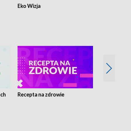
Eko Wizja
ach
Recepta na zdrowie
Wybieram z