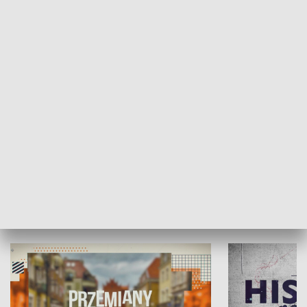
SPOŁECZEŃSTWO
Moje miejsce
Winda region
HISTORIA