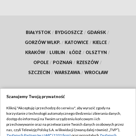
BIAŁYSTOK
/
BYDGOSZCZ
/
GDAŃSK
/
GORZÓW WLKP.
/
KATOWICE
/
KIELCE
/
KRAKÓW
/
LUBLIN
/
ŁÓDŹ
/
OLSZTYN
/
OPOLE
/
POZNAŃ
/
RZESZÓW
/
SZCZECIN
/
WARSZAWA
/
WROCŁAW
Szanujemy Twoją prywatność
Dołącz do nas:
Kliknij "Akceptuję i przechodzę do serwisu", aby wyrazić zgody na
korzystanie z technologii automatycznego śledzenia i zbierania danych,
TVP
dostęp do informacji na Twoim urządzeniu końcowym i ich
Abonament TVP
przechowywanie oraz na przetwarzanie Twoich danych osobowych przez
Regulamin TVP
nas, czyli Telewizję Polską S.A. w likwidacji (zwaną dalej również „TVP”),
Emisja w TVP
Zaufanych Partnerów z IAB* (1201 firm)
oraz pozostałych
Zaufanych
Polityka prywatności