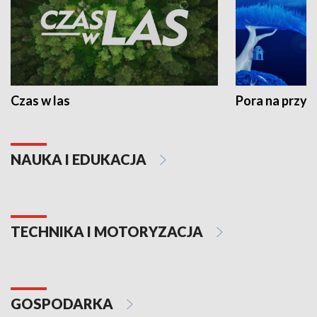
Czas w las
Pora na przyr
NAUKA I EDUKACJA
TECHNIKA I MOTORYZACJA
GOSPODARKA