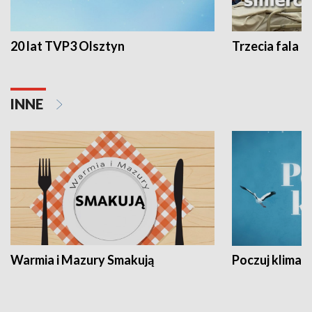
20 lat TVP3 Olsztyn
Trzecia fala -
INNE
Warmia i Mazury Smakują
Poczuj klimat