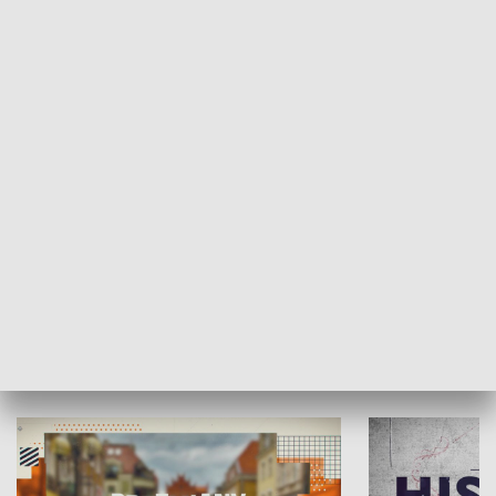
SPOŁECZEŃSTWO
Moje miejsce
Winda region
HISTORIA