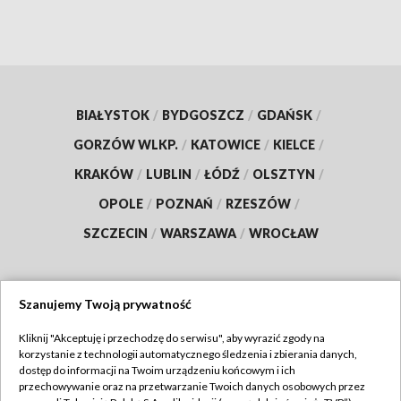
BIAŁYSTOK
/
BYDGOSZCZ
/
GDAŃSK
/
GORZÓW WLKP.
/
KATOWICE
/
KIELCE
/
KRAKÓW
/
LUBLIN
/
ŁÓDŹ
/
OLSZTYN
/
OPOLE
/
POZNAŃ
/
RZESZÓW
/
SZCZECIN
/
WARSZAWA
/
WROCŁAW
Szanujemy Twoją prywatność
Dołącz do nas:
Kliknij "Akceptuję i przechodzę do serwisu", aby wyrazić zgody na
korzystanie z technologii automatycznego śledzenia i zbierania danych,
TVP
dostęp do informacji na Twoim urządzeniu końcowym i ich
Abonament TVP
przechowywanie oraz na przetwarzanie Twoich danych osobowych przez
Regulamin TVP