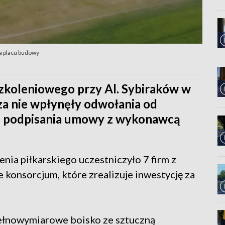
a placu budowy
zkoleniowego przy Al. Sybiraków w
sza nie wpłynęły odwołania od
do podpisania umowy z wykonawcą
ia piłkarskiego uczestniczyło 7 firm z
e konsorcjum, które zrealizuje inwestycję za
ełnowymiarowe boisko ze sztuczną