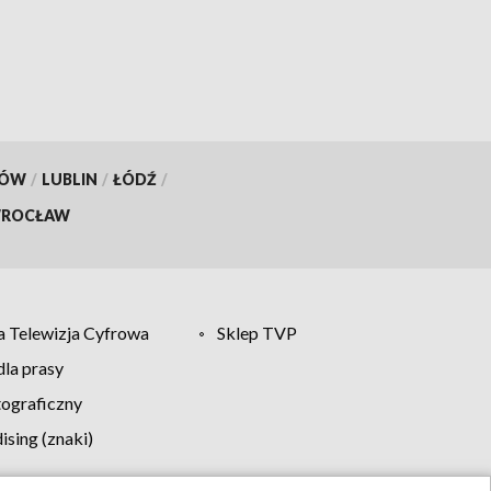
KÓW
/
LUBLIN
/
ŁÓDŹ
/
ROCŁAW
 Telewizja Cyfrowa
Sklep TVP
la prasy
tograficzny
sing (znaki)