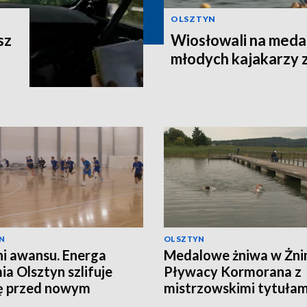
OLSZTYN
sz
Wiosłowali na meda
młodych kajakarzy 
N
OLSZTYN
i awansu. Energa
Medalowe żniwa w Żnin
a Olsztyn szlifuje
Pływacy Kormorana z
ę przed nowym
mistrzowskimi tytułam
nem