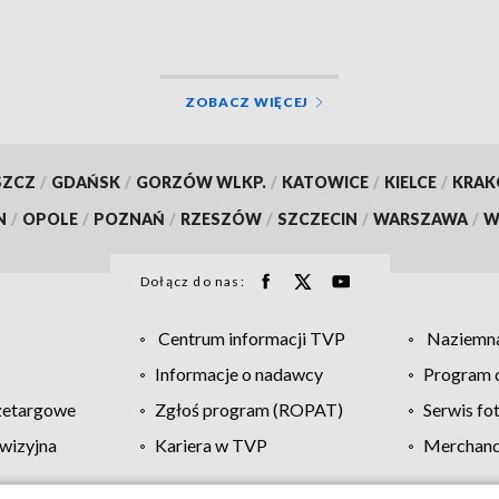
ZOBACZ WIĘCEJ
SZCZ
/
GDAŃSK
/
GORZÓW WLKP.
/
KATOWICE
/
KIELCE
/
KRA
N
/
OPOLE
/
POZNAŃ
/
RZESZÓW
/
SZCZECIN
/
WARSZAWA
/
W
Dołącz do nas:
Centrum informacji TVP
Naziemna
Informacje o nadawcy
Program d
zetargowe
Zgłoś program (ROPAT)
Serwis fo
wizyjna
Kariera w TVP
Merchandi