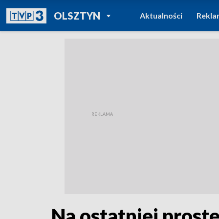
POWRÓT DO
OLSZTYN
Aktualności
Rekla
TVP REGIONY
Na ostatniej prost