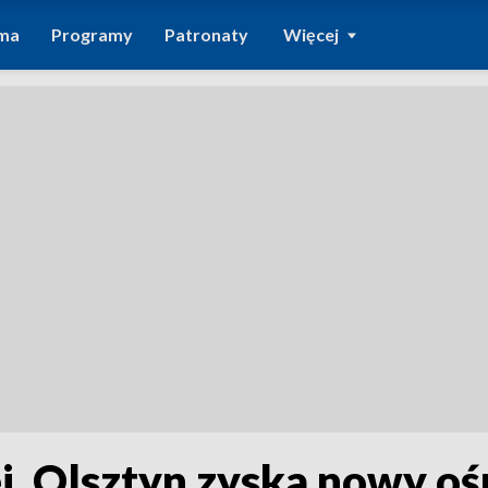
ma
Programy
Patronaty
Więcej
ej. Olsztyn zyska nowy o