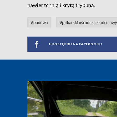
nawierzchnią i krytą trybuną.
#budowa
#piłkarski ośrodek szkoleniowy
UDOSTĘPNIJ NA FACEBOOKU