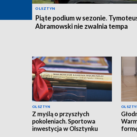
OLSZTYN
Piąte podium w sezonie. Tymoteu
Abramowski nie zwalnia tempa
OLSZTYN
OLSZTY
Z myślą o przyszłych
Głodn
pokoleniach. Sportowa
Warmi
inwestycja w Olsztynku
form
sezo