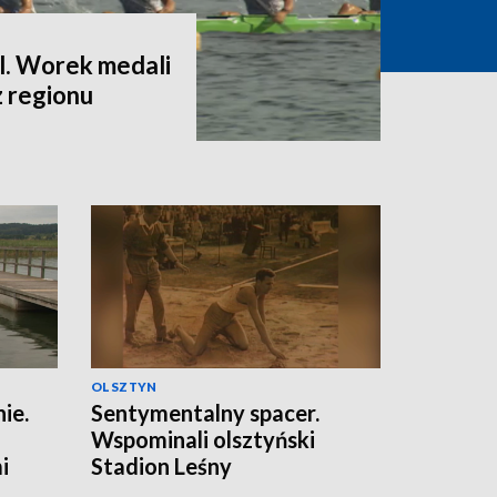
l. Worek medali
z regionu
OLSZTYN
ie.
Sentymentalny spacer.
Wspominali olsztyński
i
Stadion Leśny