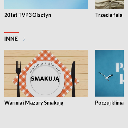
20 lat TVP3 Olsztyn
Trzecia fala -
INNE
Warmia i Mazury Smakują
Poczuj klimat