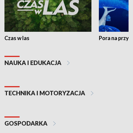
Czas w las
Pora na przyr
NAUKA I EDUKACJA
TECHNIKA I MOTORYZACJA
GOSPODARKA