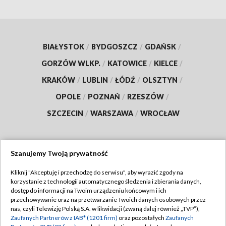
BIAŁYSTOK
/
BYDGOSZCZ
/
GDAŃSK
/
GORZÓW WLKP.
/
KATOWICE
/
KIELCE
/
KRAKÓW
/
LUBLIN
/
ŁÓDŹ
/
OLSZTYN
/
OPOLE
/
POZNAŃ
/
RZESZÓW
/
SZCZECIN
/
WARSZAWA
/
WROCŁAW
Szanujemy Twoją prywatność
Dołącz do nas:
Kliknij "Akceptuję i przechodzę do serwisu", aby wyrazić zgody na
korzystanie z technologii automatycznego śledzenia i zbierania danych,
TVP
dostęp do informacji na Twoim urządzeniu końcowym i ich
Abonament TVP
przechowywanie oraz na przetwarzanie Twoich danych osobowych przez
Regulamin TVP
nas, czyli Telewizję Polską S.A. w likwidacji (zwaną dalej również „TVP”),
Emisja w TVP
Zaufanych Partnerów z IAB* (1201 firm)
oraz pozostałych
Zaufanych
Polityka prywatności